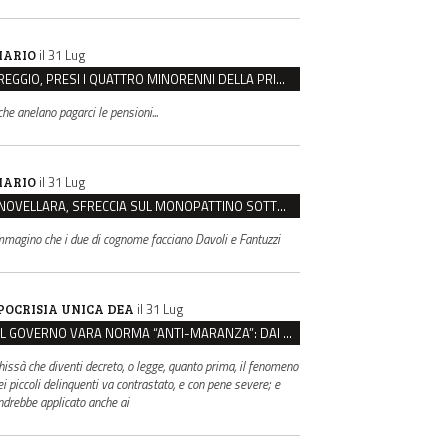
il 31 Lug
ARIO
REGGIO, PRESI I QUATTRO MINORENNI DELLA PRIMA RAPINA ALLA FARMACIA DI COVIOLO
.che anelano pagarci le pensioni...
il 31 Lug
ARIO
NOVELLARA, SFRECCIA SUL MONOPATTINO SOTTO I PORTICI E AGGREDISCE CHI LO RIMPROVERA
mmagino che i due di cognome facciano Davoli e Fantuzzi
il 31 Lug
POCRISIA UNICA DEA
IL GOVERNO VARA NORMA “ANTI-MARANZA”: DAI 14 ANNI MINORENNI IMPUTABILI “FINO A PROVA CONTRARIA”
hissà che diventi decreto, o legge, quanto prima, il fenomeno
ei piccoli delinquenti va contrastato, e con pene severe; e
ndrebbe applicato anche ai