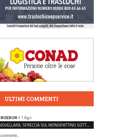
ULTIMI COMMENTI
il 1 Ago
NGEBON
NOVELLARA, SFRECCIA SUL MONOPATTINO SOTTO I PORTICI E AGGREDISCE CHI LO RIMPROVERA
icuramente...