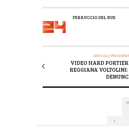
A
FERRUCCIO DEL BUE
U
T
O
R
E
ARTICOLO PRECEDEN
VIDEO HARD PORTIER
REGGIANA VOLTOLINI: 
DENUNC
3
3