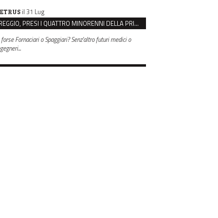
il 31 Lug
ETRUS
REGGIO, PRESI I QUATTRO MINORENNI DELLA PRIMA RAPINA ALLA FARMACIA DI COVIOLO
 forse Fornaciari o Spaggiari? Senz'altro futuri medici o
gegneri...