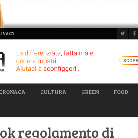
RIVACY
CRONACA
CULTURA
GREEN
FOOD
 ok regolamento di