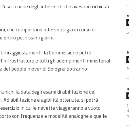
 l’esecuzione degli interventi che avevano richiesto
M
oni, che comportano interventi già in corso di
..
e entro pochissimi giorni.
ltimi aggiustamenti, la Commissione potrà
M
ll’infrastruttura e tutti gli adempimenti ministeriali
ezza del people mover di Bologna potranno
I
I
unichi la data degli esami di abilitazione del
 Ad abilitazione e agibilità ottenute, si potrà
C
-esercizio in cui le navette viaggeranno a vuoto
d
roporto con frequenza e modalità analoghe a quelle
a