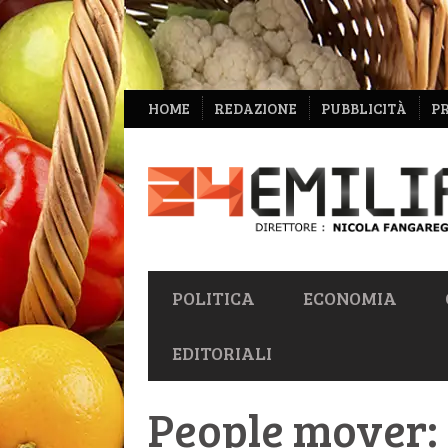
NAVIGAZIONE
HOME
REDAZIONE
PUBBLICITÀ
P
SECONDARIA
NAVIGAZIONE
POLITICA
ECONOMIA
PRIMARIA
EDITORIALI
People mover: