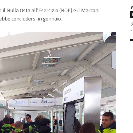
P
o il Nulla Osta all’Esercizio (NOE) e il Marconi
ebbe concludersi in gennaio.
O
in