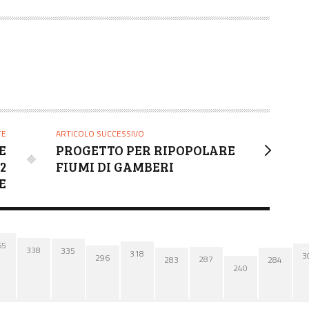
TE
ARTICOLO SUCCESSIVO
E
PROGETTO PER RIPOPOLARE
2
FIUMI DI GAMBERI
E
65
338
335
318
3
296
287
284
283
240