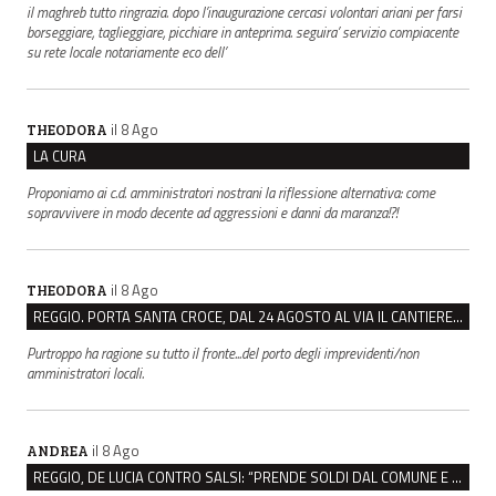
il maghreb tutto ringrazia. dopo l’inaugurazione cercasi volontari ariani per farsi
borseggiare, taglieggiare, picchiare in anteprima. seguira’ servizio compiacente
su rete locale notariamente eco dell’
il 8 Ago
THEODORA
LA CURA
Proponiamo ai c.d. amministratori nostrani la riflessione alternativa: come
sopravvivere in modo decente ad aggressioni e danni da maranza!?!
il 8 Ago
THEODORA
REGGIO. PORTA SANTA CROCE, DAL 24 AGOSTO AL VIA IL CANTIERE PER IL NUOVO COLLETTORE FOGNARIO
Purtroppo ha ragione su tutto il fronte...del porto degli imprevidenti/non
amministratori locali.
il 8 Ago
ANDREA
REGGIO, DE LUCIA CONTRO SALSI: “PRENDE SOLDI DAL COMUNE E DIFFONDE FAKE NEWS”