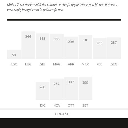
Mah.. c’è chi riceve soldi dal comune e che fa opposizione perché non li riceve..
va a capir, in ogni caso la politica fa una
366
338
335
318
296
287
283
58
AGO
LUG
GIU
MAG
APR
MAR
FEB
GEN
307
299
284
240
DIC
NOV
OTT
SET
TORNA SU