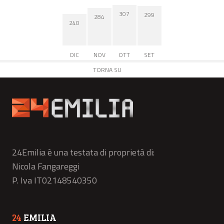
307
299
284
240
DIC
NOV
OTT
SET
TORNA SU
24Emilia è una testata di proprietà di:
Nicola Fangareggi
P. Iva IT02148540350
24
EMILIA