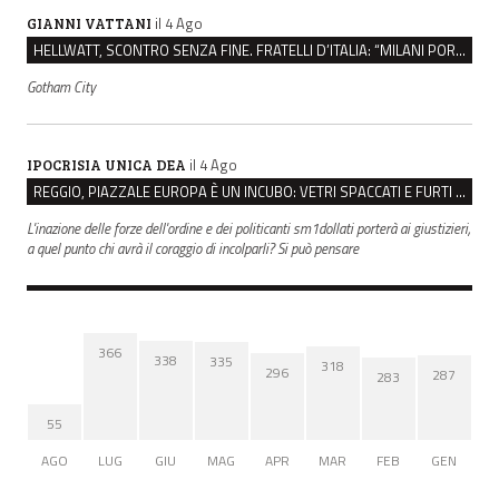
il 4 Ago
GIANNI VATTANI
HELLWATT, SCONTRO SENZA FINE. FRATELLI D’ITALIA: “MILANI PORTA DOCUMENTI, DE FRANCO INSULTI”
Gotham City
il 4 Ago
IPOCRISIA UNICA DEA
REGGIO, PIAZZALE EUROPA È UN INCUBO: VETRI SPACCATI E FURTI SULLE AUTO IN SOSTA
L'inazione delle forze dell'ordine e dei politicanti sm1dollati porterà ai giustizieri,
a quel punto chi avrà il coraggio di incolparli? Si può pensare
366
338
335
318
296
287
283
55
AGO
LUG
GIU
MAG
APR
MAR
FEB
GEN