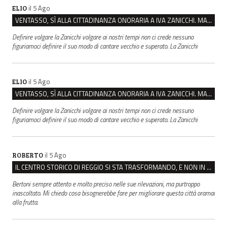
il 5 Ago
ELIO
VENTASSO, SÌ ALLA CITTADINANZA ONORARIA A IVA ZANICCHI. MA BARGIACCHI: “È DI PESSIMO GUSTO”
Definire volgare la Zanicchi volgare ai nostri tempi non ci crede nessuno
figuriamoci definire il suo modo di cantare vecchio e superato. La Zanicchi
il 5 Ago
ELIO
VENTASSO, SÌ ALLA CITTADINANZA ONORARIA A IVA ZANICCHI. MA BARGIACCHI: “È DI PESSIMO GUSTO”
Definire volgare la Zanicchi volgare ai nostri tempi non ci crede nessuno
figuriamoci definire il suo modo di cantare vecchio e superato. La Zanicchi
il 5 Ago
ROBERTO
IL CENTRO STORICO DI REGGIO SI STA TRASFORMANDO, E NON IN MEGLIO
Bertoni sempre attento e molto preciso nelle sue rilevazioni, ma purtroppo
inascoltato. Mi chiedo cosa bisognerebbe fare per migliorare questa città oramai
alla frutta.