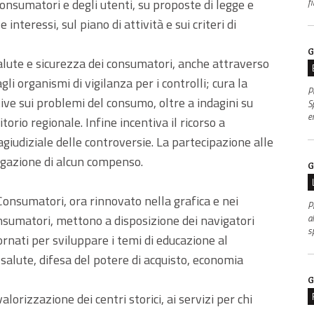
consumatori e degli utenti, su proposte di legge e
f
 interessi, sul piano di attività e sui criteri di
G
salute e sicurezza dei consumatori, anche attraverso
gli organismi di vigilanza per i controlli; cura la
P
ative sui problemi del consumo, oltre a indagini su
S
e
ritorio regionale. Infine incentiva il ricorso a
agiudiziale delle controversie. La partecipazione alle
gazione di alcun compenso.
G
 Consumatori, ora rinnovato nella grafica e nei
P
al
onsumatori, mettono a disposizione dei navigatori
s
nati per sviluppare i temi di educazione al
 salute, difesa del potere di acquisto, economia
G
orizzazione dei centri storici, ai servizi per chi