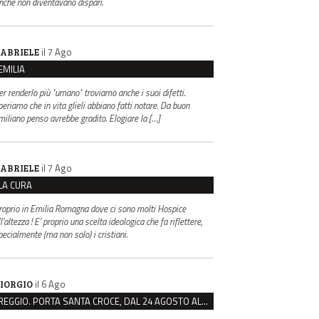
inché non diventavano dispari.
il 7 Ago
ABRIELE
EMILIA
er renderlo più "umano" troviamo anche i suoi difetti.
periamo che in vita glieli abbiano fatti notare. Da buon
miliano penso avrebbe gradito. Elogiare la […]
il 7 Ago
ABRIELE
LA CURA
roprio in Emilia Romagna dove ci sono molti Hospice
l’altezza ! E’ proprio una scelta ideologica che fa riflettere,
pecialmente (ma non solo) i cristiani.
il 6 Ago
IORGIO
REGGIO. PORTA SANTA CROCE, DAL 24 AGOSTO AL VIA IL CANTIERE PER IL NUOVO COLLETTORE FOGNARIO