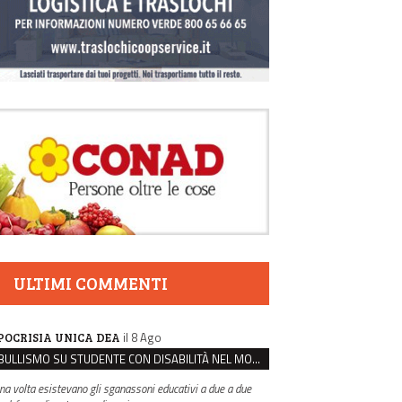
ULTIMI COMMENTI
il 8 Ago
POCRISIA UNICA DEA
BULLISMO SU STUDENTE CON DISABILITÀ NEL MODENESE, INDAGATI DUE RAGAZZI DI 16 ANNI
na volta esistevano gli sganassoni educativi a due a due