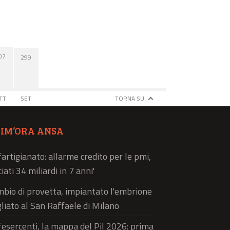
07
299
TT
SET
TORNA SU
TIM’ORA ANSA
artigianato: allarme credito per le pmi,
ciati 34 miliardi in 7 anni'
bio di provetta, impiantato l'embrione
liato al San Raffaele di Milano
esercenti, la mappa del Pil 2026: prima