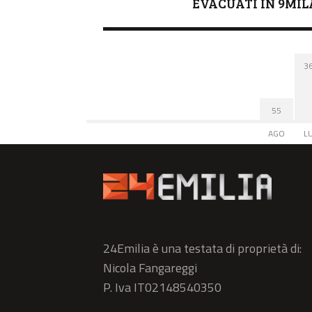
EVACUATI IN 9MIL
3
55
AGO
L
24Emilia è una testata di proprietà di:
Nicola Fangareggi
P. Iva IT02148540350