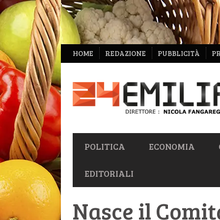
NAVIGAZIONE
HOME
REDAZIONE
PUBBLICITÀ
P
SECONDARIA
NAVIGAZIONE
POLITICA
ECONOMIA
PRIMARIA
EDITORIALI
Nasce il Comit