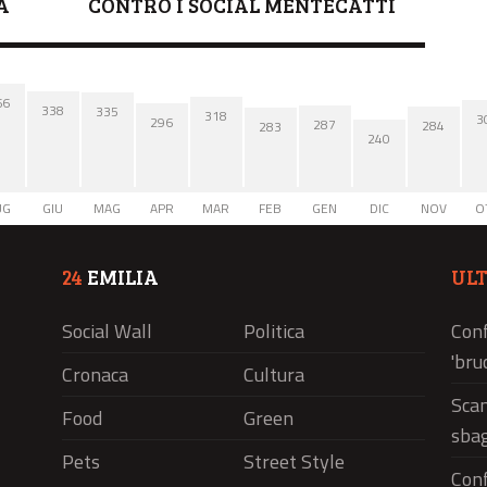
A
CONTRO I SOCIAL MENTECATTI
66
338
335
318
3
296
287
284
283
240
UG
GIU
MAG
APR
MAR
FEB
GEN
DIC
NOV
O
24
EMILIA
UL
Social Wall
Politica
Conf
'bru
Cronaca
Cultura
Scam
Food
Green
sbag
Pets
Street Style
Conf