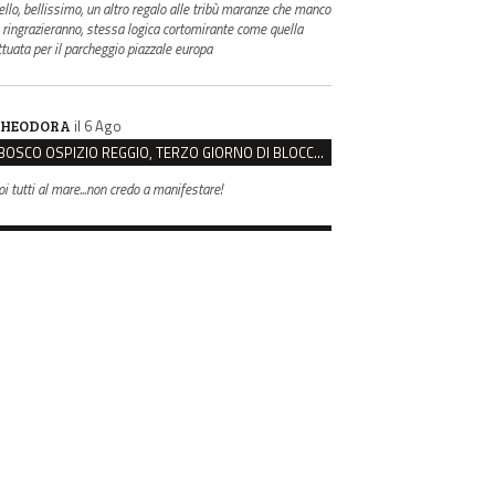
ello, bellissimo, un altro regalo alle tribù maranze che manco
i ringrazieranno, stessa logica cortomirante come quella
ttuata per il parcheggio piazzale europa
il 6 Ago
HEODORA
BOSCO OSPIZIO REGGIO, TERZO GIORNO DI BLOCCO. IL COMITATO: “PRESIDIO FINO A VENERDÌ”
oi tutti al mare...non credo a manifestare!