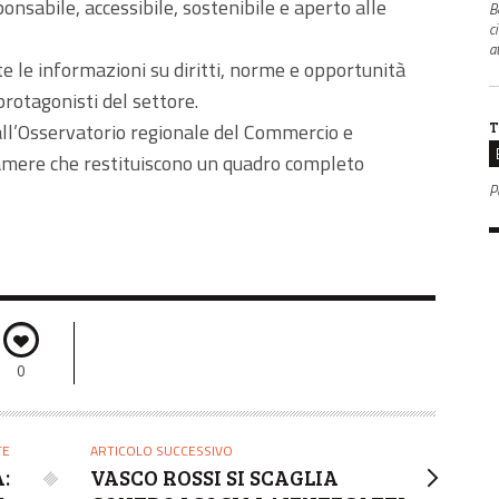
nsabile, accessibile, sostenibile e aperto alle
B
c
a
e le informazioni su diritti, norme e opportunità
rotagonisti del settore.
T
dall’Osservatorio regionale del Commercio e
camere che restituiscono un quadro completo
P
0
TE
ARTICOLO SUCCESSIVO
:
VASCO ROSSI SI SCAGLIA