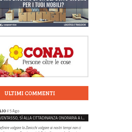
ULTIMI COMMENTI
il 5 Ago
LIO
VENTASSO, SÌ ALLA CITTADINANZA ONORARIA A IVA ZANICCHI. MA BARGIACCHI: “È DI PESSIMO GUSTO”
efinire volgare la Zanicchi volgare ai nostri tempi non ci