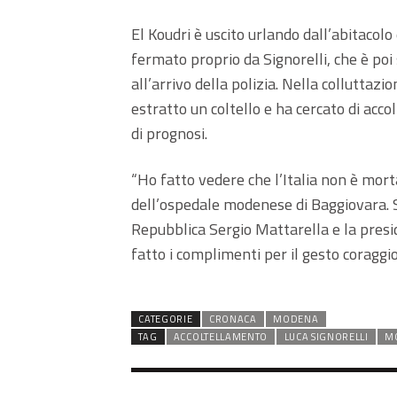
El Koudri è uscito urlando dall’abitacolo
fermato proprio da Signorelli, che è poi
all’arrivo della polizia. Nella colluttaz
estratto un coltello e ha cercato di accolt
di prognosi.
“Ho fatto vedere che l’Italia non è morta,
dell’ospedale modenese di Baggiovara. S
Repubblica Sergio Mattarella e la presi
fatto i complimenti per il gesto coraggi
CATEGORIE
CRONACA
MODENA
TAG
ACCOLTELLAMENTO
LUCA SIGNORELLI
M