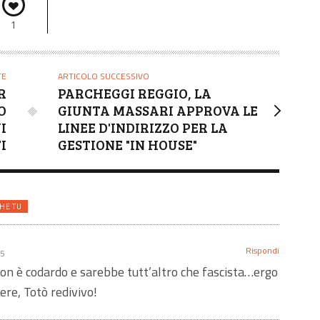
1
TE
ARTICOLO SUCCESSIVO
R
PARCHEGGI REGGIO, LA
O
GIUNTA MASSARI APPROVA LE
I
LINEE D'INDIRIZZO PER LA
I
GESTIONE "IN HOUSE"
HE TU
Rispondi
35
non è codardo e sarebbe tutt’altro che fascista…ergo
cere, Totò redivivo!