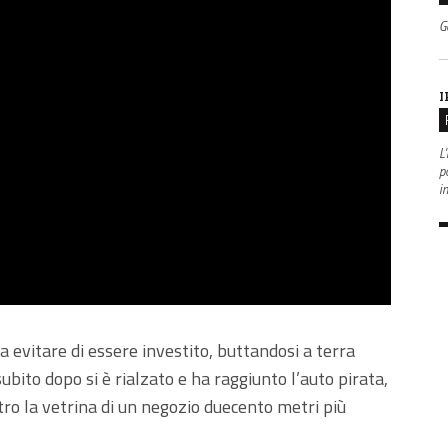
G
I
L'
po
i
 a evitare di essere investito, buttandosi a terra
bito dopo si è rialzato e ha raggiunto l’auto pirata,
tro la vetrina di un negozio duecento metri più