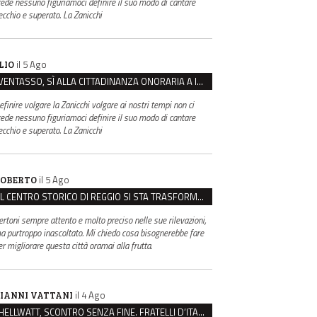
rede nessuno figuriamoci definire il suo modo di cantare
ecchio e superato. La Zanicchi
il 5 Ago
LIO
VENTASSO, SÌ ALLA CITTADINANZA ONORARIA A IVA ZANICCHI. MA BARGIACCHI: “È DI PESSIMO GUSTO”
efinire volgare la Zanicchi volgare ai nostri tempi non ci
rede nessuno figuriamoci definire il suo modo di cantare
ecchio e superato. La Zanicchi
il 5 Ago
OBERTO
IL CENTRO STORICO DI REGGIO SI STA TRASFORMANDO, E NON IN MEGLIO
ertoni sempre attento e molto preciso nelle sue rilevazioni,
a purtroppo inascoltato. Mi chiedo cosa bisognerebbe fare
er migliorare questa città oramai alla frutta.
il 4 Ago
IANNI VATTANI
HELLWATT, SCONTRO SENZA FINE. FRATELLI D’ITALIA: “MILANI PORTA DOCUMENTI, DE FRANCO INSULTI”