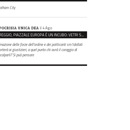
otham City
il 4 Ago
POCRISIA UNICA DEA
REGGIO, PIAZZALE EUROPA È UN INCUBO: VETRI SPACCATI E FURTI SULLE AUTO IN SOSTA
inazione delle forze dell'ordine e dei politicanti sm1dollati
rterà ai giustizieri, a quel punto chi avrà il coraggio di
ncolparli? Si può pensare