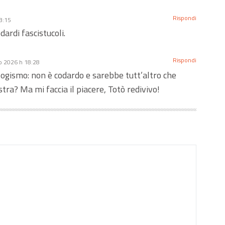
Rispondi
3:15
ardi fascistucoli.
Rispondi
o 2026 h 18:28
llogismo: non è codardo e sarebbe tutt’altro che
stra? Ma mi faccia il piacere, Totò redivivo!