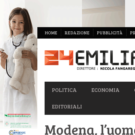
NAVIGAZIONE
HOME
REDAZIONE
PUBBLICITÀ
P
SECONDARIA
NAVIGAZIONE
POLITICA
ECONOMIA
PRIMARIA
EDITORIALI
Modena, l’uom