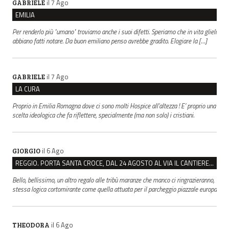
il 7 Ago
GABRIELE
EMILIA
Per renderlo più "umano" troviamo anche i suoi difetti. Speriamo che in vita glieli
abbiano fatti notare. Da buon emiliano penso avrebbe gradito. Elogiare la […]
il 7 Ago
GABRIELE
LA CURA
Proprio in Emilia Romagna dove ci sono molti Hospice all’altezza ! E’ proprio una
scelta ideologica che fa riflettere, specialmente (ma non solo) i cristiani.
il 6 Ago
GIORGIO
REGGIO. PORTA SANTA CROCE, DAL 24 AGOSTO AL VIA IL CANTIERE PER IL NUOVO COLLETTORE FOGNARIO
Bello, bellissimo, un altro regalo alle tribù maranze che manco ci ringrazieranno,
stessa logica cortomirante come quella attuata per il parcheggio piazzale europa
il 6 Ago
THEODORA