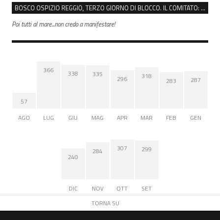
BOSCO OSPIZIO REGGIO, TERZO GIORNO DI BLOCCO. IL COMITATO: “PRESIDIO FINO A VENERDÌ”
Poi tutti al mare...non credo a manifestare!
366
338
335
318
296
287
283
57
AGO
LUG
GIU
MAG
APR
MAR
FEB
GEN
307
299
284
240
DIC
NOV
OTT
SET
TORNA SU