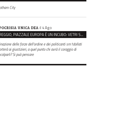
otham City
il 4 Ago
POCRISIA UNICA DEA
REGGIO, PIAZZALE EUROPA È UN INCUBO: VETRI SPACCATI E FURTI SULLE AUTO IN SOSTA
inazione delle forze dell'ordine e dei politicanti sm1dollati
rterà ai giustizieri, a quel punto chi avrà il coraggio di
ncolparli? Si può pensare