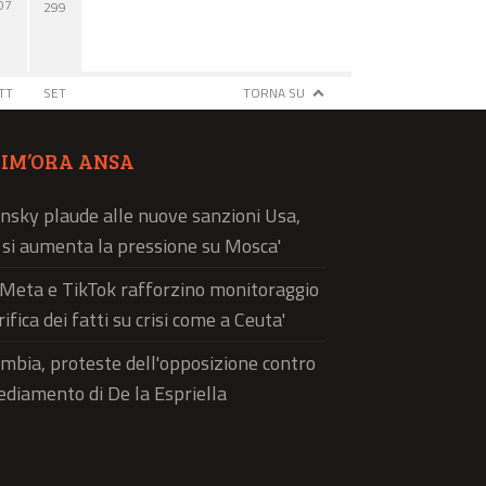
07
299
TT
SET
TORNA SU
TIM’ORA ANSA
nsky plaude alle nuove sanzioni Usa,
ì si aumenta la pressione su Mosca'
'Meta e TikTok rafforzino monitoraggio
rifica dei fatti su crisi come a Ceuta'
mbia, proteste dell'opposizione contro
sediamento di De la Espriella