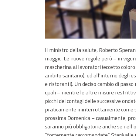
Il ministro della salute, Roberto Speranz
maggio. Le nuove regole però – in vigore
mascherina ai lavoratori (eccetto coloro
ambito sanitario), ed all’interno degli 
e ristoranti). Un deciso cambio di passo 
quali – mentre le altre misure restritti
picchi dei contagi delle successive onda
praticamente ininterrottamente come sc
prossima Domenica – casualmente, propr
saranno più obbligatorie anche se nell’
“fortemente raccomandate”. Starà alle r