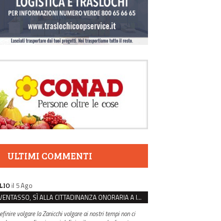
ULTIMI COMMENTI
il 5 Ago
LIO
VENTASSO, SÌ ALLA CITTADINANZA ONORARIA A IVA ZANICCHI. MA BARGIACCHI: “È DI PESSIMO GUSTO”
efinire volgare la Zanicchi volgare ai nostri tempi non ci