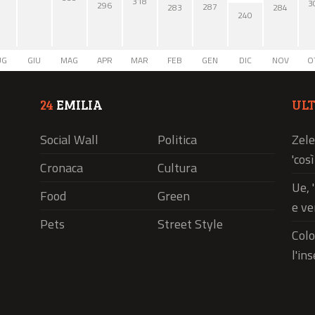
318
3
296
287
284
283
240
UG
GIU
MAG
APR
MAR
FEB
GEN
DIC
NOV
O
24
EMILIA
UL
Social Wall
Politica
Zele
'cos
Cronaca
Cultura
Ue, 
Food
Green
e ve
Pets
Street Style
Colo
l'in