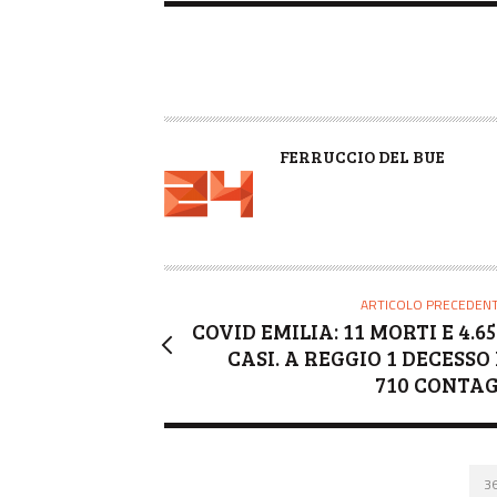
A
FERRUCCIO DEL BUE
U
T
O
R
E
ARTICOLO PRECEDEN
COVID EMILIA: 11 MORTI E 4.65
CASI. A REGGIO 1 DECESSO 
710 CONTAG
3