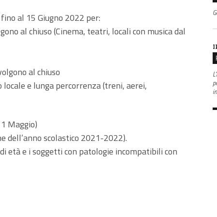
G
fino al 15 Giugno 2022 per:
lgono al chiuso (Cinema, teatri, locali con musica dal
I
volgono al chiuso
L'
po
 locale e lunga percorrenza (treni, aerei,
i
 31 Maggio)
one dell’anno scolastico 2021-2022).
di età e i soggetti con patologie incompatibili con