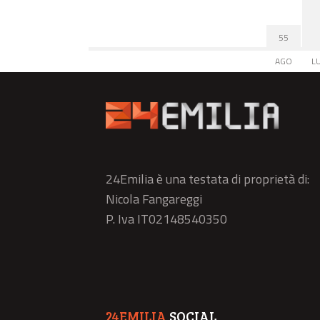
55
AGO
L
24Emilia è una testata di proprietà di:
Nicola Fangareggi
P. Iva IT02148540350
24EMILIA
SOCIAL