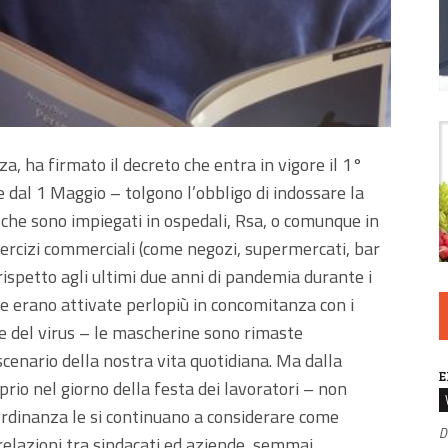
a, ha firmato il decreto che entra in vigore il 1°
 dal 1 Maggio – tolgono l’obbligo di indossare la
 che sono impiegati in ospedali, Rsa, o comunque in
esercizi commerciali (come negozi, supermercati, bar
rispetto agli ultimi due anni di pandemia durante i
ve erano attivate perlopiù in concomitanza con i
te del virus – le mascherine sono rimaste
enario della nostra vita quotidiana. Ma dalla
E
io nel giorno della festa dei lavoratori – non
ordinanza le si continuano a considerare come
D
elazioni tra sindacati ed aziende, semmai,