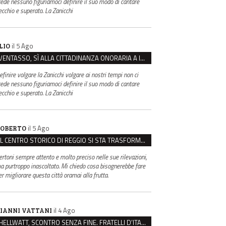
rede nessuno figuriamoci definire il suo modo di cantare
ecchio e superato. La Zanicchi
il 5 Ago
LIO
VENTASSO, SÌ ALLA CITTADINANZA ONORARIA A IVA ZANICCHI. MA BARGIACCHI: “È DI PESSIMO GUSTO”
efinire volgare la Zanicchi volgare ai nostri tempi non ci
rede nessuno figuriamoci definire il suo modo di cantare
ecchio e superato. La Zanicchi
il 5 Ago
OBERTO
IL CENTRO STORICO DI REGGIO SI STA TRASFORMANDO, E NON IN MEGLIO
ertoni sempre attento e molto preciso nelle sue rilevazioni,
a purtroppo inascoltato. Mi chiedo cosa bisognerebbe fare
er migliorare questa città oramai alla frutta.
il 4 Ago
IANNI VATTANI
HELLWATT, SCONTRO SENZA FINE. FRATELLI D’ITALIA: “MILANI PORTA DOCUMENTI, DE FRANCO INSULTI”