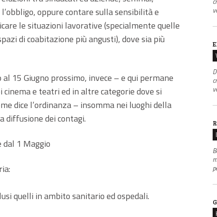
c
v
l’obbligo, oppure contare sulla sensibilità e
icare le situazioni lavorative (specialmente quelle
spazi di coabitazione più angusti), dove sia più
E
D
 al 15 Giugno prossimo, invece – e qui permane
c
v
ei cinema e teatri ed in altre categorie dove si
e dice l’ordinanza – insomma nei luoghi della
a diffusione dei contagi.
R
e dal 1 Maggio
B
m
ia:
p
lusi quelli in ambito sanitario ed ospedali.
G