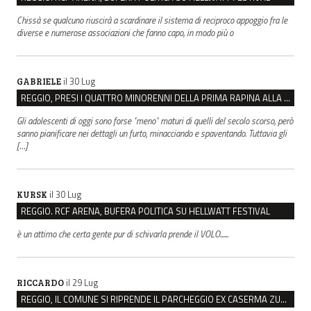
Chissà se qualcuno riuscirà a scardinare il sistema di reciproco appoggio fra le
diverse e numerose associazioni che fanno capo, in modo più o
il 30 Lug
GABRIELE
REGGIO, PRESI I QUATTRO MINORENNI DELLA PRIMA RAPINA ALLA FARMACIA DI COVIOLO
Gli adolescenti di oggi sono forse "meno" maturi di quelli del secolo scorso, però
sanno pianificare nei dettagli un furto, minacciando e spaventando. Tuttavia gli
[…]
il 30 Lug
KURSK
REGGIO. RCF ARENA, BUFERA POLITICA SU HELLWATT FESTIVAL
è un attimo che certa gente pur di schivarla prende il VOLO......
il 29 Lug
RICCARDO
REGGIO, IL COMUNE SI RIPRENDE IL PARCHEGGIO EX CASERMA ZUCCHI PER 4,6 MILIONI