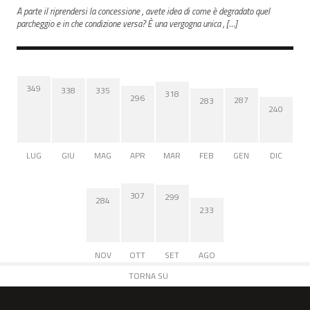
A parte il riprendersi la concessione , avete idea di come è degradato quel
parcheggio e in che condizione versa? È una vergogna unica , […]
349
338
335
318
296
287
283
240
LUG
GIU
MAG
APR
MAR
FEB
GEN
DIC
307
299
284
233
NOV
OTT
SET
AGO
TORNA SU