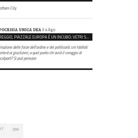
otham City
il 4 Ago
POCRISIA UNICA DEA
REGGIO, PIAZZALE EUROPA È UN INCUBO: VETRI SPACCATI E FURTI SULLE AUTO IN SOSTA
inazione delle forze dell'ordine e dei politicanti sm1dollati
rterà ai giustizieri, a quel punto chi avrà il coraggio di
ncolparli? Si può pensare
07
299