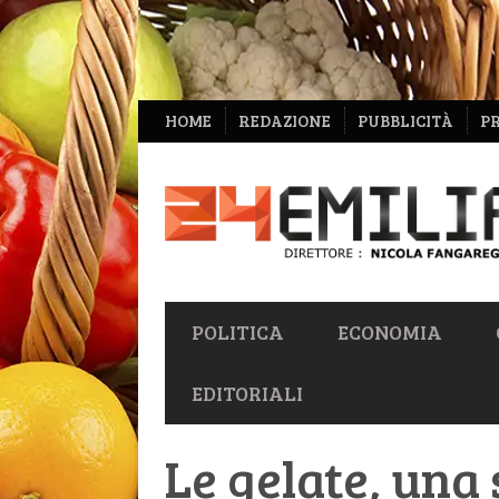
NAVIGAZIONE
HOME
REDAZIONE
PUBBLICITÀ
P
SECONDARIA
NAVIGAZIONE
POLITICA
ECONOMIA
PRIMARIA
EDITORIALI
Le gelate, una 