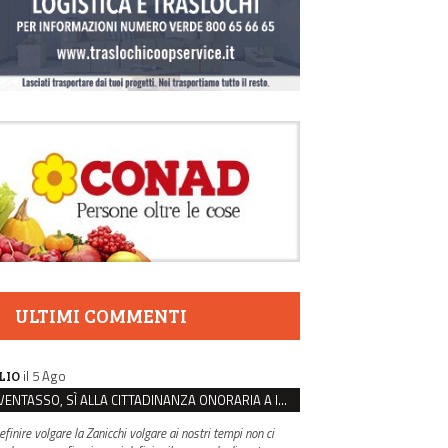
ULTIMI COMMENTI
il 5 Ago
LIO
VENTASSO, SÌ ALLA CITTADINANZA ONORARIA A IVA ZANICCHI. MA BARGIACCHI: “È DI PESSIMO GUSTO”
efinire volgare la Zanicchi volgare ai nostri tempi non ci