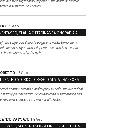
rede nessuno figuriamoci definire il suo modo di cantare
ecchio e superato. La Zanicchi
il 5 Ago
LIO
VENTASSO, SÌ ALLA CITTADINANZA ONORARIA A IVA ZANICCHI. MA BARGIACCHI: “È DI PESSIMO GUSTO”
efinire volgare la Zanicchi volgare ai nostri tempi non ci
rede nessuno figuriamoci definire il suo modo di cantare
ecchio e superato. La Zanicchi
il 5 Ago
OBERTO
IL CENTRO STORICO DI REGGIO SI STA TRASFORMANDO, E NON IN MEGLIO
ertoni sempre attento e molto preciso nelle sue rilevazioni,
a purtroppo inascoltato. Mi chiedo cosa bisognerebbe fare
er migliorare questa città oramai alla frutta.
il 4 Ago
IANNI VATTANI
HELLWATT, SCONTRO SENZA FINE. FRATELLI D’ITALIA: “MILANI PORTA DOCUMENTI, DE FRANCO INSULTI”