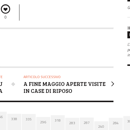
G
0
I
L'
po
i
TE
ARTICOLO SUCCESSIVO
U
A FINE MAGGIO APERTE VISITE
A
IN CASE DI RIPOSO
66
338
335
318
3
296
287
284
283
240