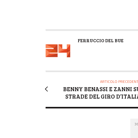
A
FERRUCCIO DEL BUE
U
T
O
R
E
ARTICOLO PRECEDEN
BENNY BENASSI E ZANNI S
STRADE DEL GIRO D’ITALI
3