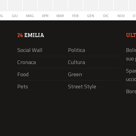
UG
GIU
MAG
APR
MAR
FEB
GEN
DIC
NOV
O
24
EMILIA
UL
Social Wall
Politica
Boli
suo 
Cronaca
Cultura
Spar
Food
Green
ucci
Pets
Street Style
Bors