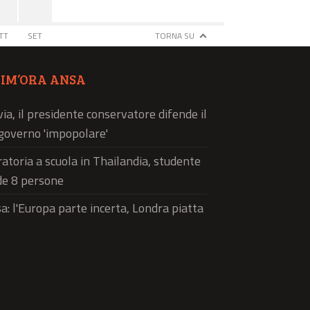
TT
SET
TORNA SU
TIM’ORA ANSA
via, il presidente conservatore difende il
governo 'impopolare'
atoria a scuola in Thailandia, studente
de 8 persone
a: l'Europa parte incerta, Londra piatta