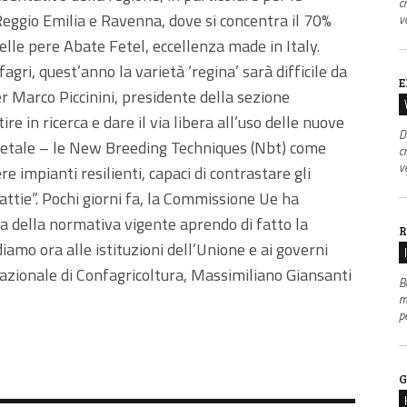
c
eggio Emilia e Ravenna, dove si concentra il 70%
v
delle pere Abate Fetel, eccellenza made in Italy.
gri, quest’anno la varietà ‘regina’ sarà difficile da
E
r Marco Piccinini, presidente della sezione
ire in ricerca e dare il via libera all’uso delle nuove
D
ietale – le New Breeding Techniques (Nbt) come
c
v
 impianti resilienti, capaci di contrastare gli
alattie”. Pochi giorni fa, la Commissione Ue ha
a della normativa vigente aprendo di fatto la
R
iamo ora alle istituzioni dell’Unione e ai governi
nazionale di Confagricoltura, Massimiliano Giansanti
B
m
p
G