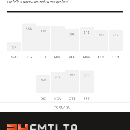
Poi tutti al mare...non credo a manifestare!
366
338
335
318
296
287
283
57
AGO
LUG
GIU
MAG
APR
MAR
FEB
GEN
307
299
284
240
DIC
NOV
OTT
SET
TORNA SU