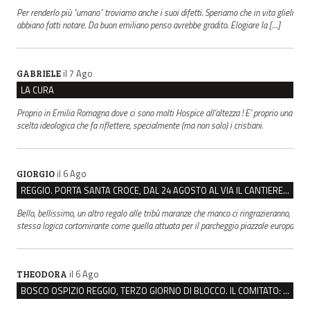
Per renderlo più "umano" troviamo anche i suoi difetti. Speriamo che in vita glieli
abbiano fatti notare. Da buon emiliano penso avrebbe gradito. Elogiare la […]
il 7 Ago
GABRIELE
LA CURA
Proprio in Emilia Romagna dove ci sono molti Hospice all’altezza ! E’ proprio una
scelta ideologica che fa riflettere, specialmente (ma non solo) i cristiani.
il 6 Ago
GIORGIO
REGGIO. PORTA SANTA CROCE, DAL 24 AGOSTO AL VIA IL CANTIERE PER IL NUOVO COLLETTORE FOGNARIO
Bello, bellissimo, un altro regalo alle tribù maranze che manco ci ringrazieranno,
stessa logica cortomirante come quella attuata per il parcheggio piazzale europa
il 6 Ago
THEODORA
BOSCO OSPIZIO REGGIO, TERZO GIORNO DI BLOCCO. IL COMITATO: “PRESIDIO FINO A VENERDÌ”