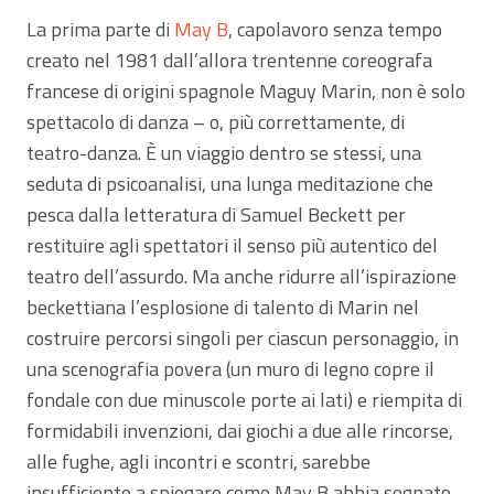
La prima parte di
May B
, capolavoro senza tempo
creato nel 1981 dall’allora trentenne coreografa
francese di origini spagnole Maguy Marin, non è solo
spettacolo di danza – o, più correttamente, di
teatro-danza. È un viaggio dentro se stessi, una
seduta di psicoanalisi, una lunga meditazione che
pesca dalla letteratura di Samuel Beckett per
restituire agli spettatori il senso più autentico del
teatro dell’assurdo. Ma anche ridurre all’ispirazione
beckettiana l’esplosione di talento di Marin nel
costruire percorsi singoli per ciascun personaggio, in
una scenografia povera (un muro di legno copre il
fondale con due minuscole porte ai lati) e riempita di
formidabili invenzioni, dai giochi a due alle rincorse,
alle fughe, agli incontri e scontri, sarebbe
insufficiente a spiegare come May B abbia segnato