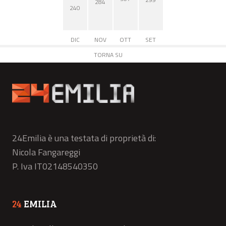
284
240
DIC
NOV
OTT
SET
TORNA SU
24Emilia è una testata di proprietà di:
Nicola Fangareggi
P. Iva IT02148540350
24
EMILIA