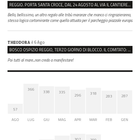
REGGIO. PORTA SANTA CROCE, DAL 24 AGOSTO AL VIA IL CANTIERE PER IL NUOVO COLLETTORE FOGNARIO
Bello, bellissimo, un altro regalo alle tribù maranze che manco ci ringrazieranno,
stessa logica cortomirante come quella attuata per il parcheggio piazzale europa
il 6 Ago
THEODORA
BOSCO OSPIZIO REGGIO, TERZO GIORNO DI BLOCCO. IL COMITATO: “PRESIDIO FINO A VENERDÌ”
Poi tutti al mare...non credo a manifestare!
366
338
335
318
296
287
283
57
AGO
LUG
GIU
MAG
APR
MAR
FEB
GEN
307
299