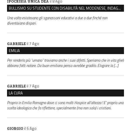
il 8 Ago
IPOCRISIA UNICA DEA
BULLISMO SU STUDENTE CON DISABILITÀ NEL MODENESE, INDAGATI DUE RAGAZZI DI 16 ANNI
Una volta esistevano gli sganassoni educativi a due a due finché non
diventavano dispari.
il 7 Ago
GABRIELE
EMILIA
Per renderlo più "umano" troviamo anche i suoi difetti. Speriamo che in vita glieli
abbiano fatti notare. Da buon emiliano penso avrebbe gradito. Elogiare la […]
il 7 Ago
GABRIELE
LA CURA
Proprio in Emilia Romagna dove ci sono molti Hospice all’altezza ! E’ proprio una
scelta ideologica che fa riflettere, specialmente (ma non solo) i cristiani.
il 6 Ago
GIORGIO