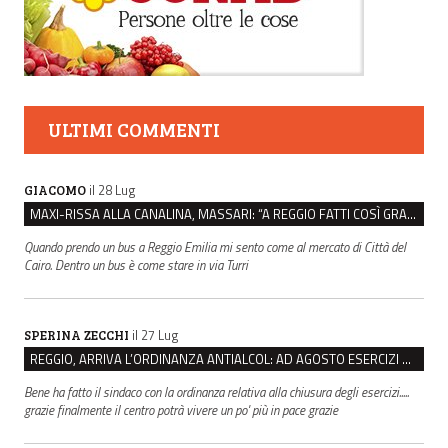
ULTIMI COMMENTI
il 28 Lug
GIACOMO
MAXI-RISSA ALLA CANALINA, MASSARI: “A REGGIO FATTI COSÌ GRAVI NON DEVONO TROVARE SPAZIO”
Quando prendo un bus a Reggio Emilia mi sento come al mercato di Città del
Cairo. Dentro un bus è come stare in via Turri
il 27 Lug
SPERINA ZECCHI
REGGIO, ARRIVA L’ORDINANZA ANTIALCOL: AD AGOSTO ESERCIZI DI VICINATO CHIUSI DALLE 22 ALLE 6
Bene ha fatto il sindaco con la ordinanza relativa alla chiusura degli esercizi.....
grazie finalmente il centro potrà vivere un po' più in pace grazie