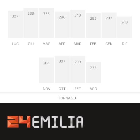
338
335
318
307
296
287
283
240
LUG
GIU
MAG
APR
MAR
FEB
GEN
DIC
307
299
284
233
NOV
OTT
SET
AGO
TORNA SU