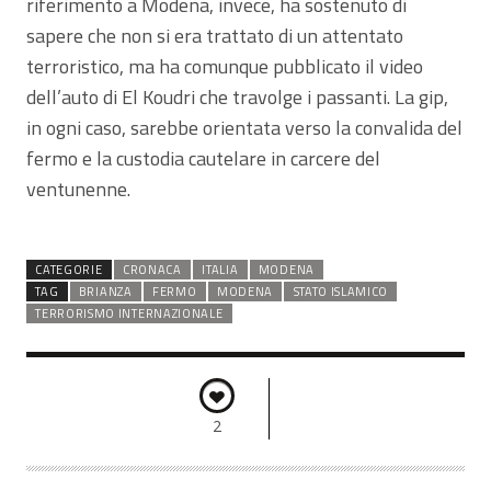
riferimento a Modena, invece, ha sostenuto di
sapere che non si era trattato di un attentato
terroristico, ma ha comunque pubblicato il video
dell’auto di El Koudri che travolge i passanti. La gip,
in ogni caso, sarebbe orientata verso la convalida del
fermo e la custodia cautelare in carcere del
ventunenne.
CATEGORIE
CRONACA
ITALIA
MODENA
TAG
BRIANZA
FERMO
MODENA
STATO ISLAMICO
TERRORISMO INTERNAZIONALE
2