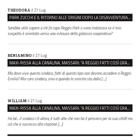
il 27 Lug
THEODORA
PARK ZUCCHI E IL RITORNO ALLE ORIGINI DOPO LA DISAVVENTURA CON REGGIO EMILIA PARCHEGGI
Sarebbe utile sapere a chi fa capo Reggio Park o sono maliziosa se il mio
sospetto è orientato verso una in.house della galassia cooperativa?
il 27 Lug
BENIAMINO
MAXI-RISSA ALLA CANALINA, MASSARI: “A REGGIO FATTI COSÌ GRAVI NON DEVONO TROVARE SPAZIO”
Ma dove vive questo sindaco, fatti di questo tipo non devono accadere a Reggio
Emilia? Mio caro sindaco, sino a quando la sinistra sta dalla […]
il 27 Lug
WILLIAM
MAXI-RISSA ALLA CANALINA, MASSARI: “A REGGIO FATTI COSÌ GRAVI NON DEVONO TROVARE SPAZIO”
Ha bè... il sindaco c'è allora, è tutti dite che non ha il pensiero per la sua città!! ma
ciò che è successo alla stazione […]