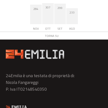
307
299
284
233
NOV
OTT
SET
AGO
TORNA SU
24Emilia è una testata di proprietà di:
Nicola Fangareggi
P. Iva IT02148540350
24
EMILIA