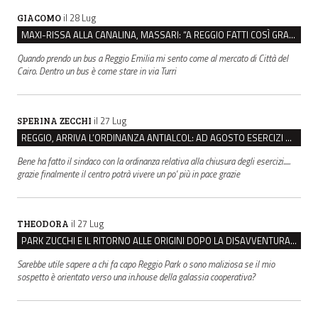
il 28 Lug
GIACOMO
MAXI-RISSA ALLA CANALINA, MASSARI: “A REGGIO FATTI COSÌ GRAVI NON DEVONO TROVARE SPAZIO”
Quando prendo un bus a Reggio Emilia mi sento come al mercato di Città del
Cairo. Dentro un bus è come stare in via Turri
il 27 Lug
SPERINA ZECCHI
REGGIO, ARRIVA L’ORDINANZA ANTIALCOL: AD AGOSTO ESERCIZI DI VICINATO CHIUSI DALLE 22 ALLE 6
Bene ha fatto il sindaco con la ordinanza relativa alla chiusura degli esercizi.....
grazie finalmente il centro potrà vivere un po' più in pace grazie
il 27 Lug
THEODORA
PARK ZUCCHI E IL RITORNO ALLE ORIGINI DOPO LA DISAVVENTURA CON REGGIO EMILIA PARCHEGGI
Sarebbe utile sapere a chi fa capo Reggio Park o sono maliziosa se il mio
sospetto è orientato verso una in.house della galassia cooperativa?