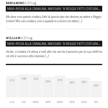
il 27 Lug
BENIAMINO
MAXI-RISSA ALLA CANALINA, MASSARI: “A REGGIO FATTI COSÌ GRAVI NON DEVONO TROVARE SPAZIO”
Ma dove vive questo sindaco, fatti di questo tipo non devono accadere a Reggio
Emilia? Mio caro sindaco, sino a quando la sinistra sta dalla […]
il 27 Lug
WILLIAM
MAXI-RISSA ALLA CANALINA, MASSARI: “A REGGIO FATTI COSÌ GRAVI NON DEVONO TROVARE SPAZIO”
Ha bè... il sindaco c'è allora, è tutti dite che non ha il pensiero per la sua città!! ma
ciò che è successo alla stazione […]
338
335
318
312
296
287
283
240
LUG
GIU
MAG
APR
MAR
FEB
GEN
DIC