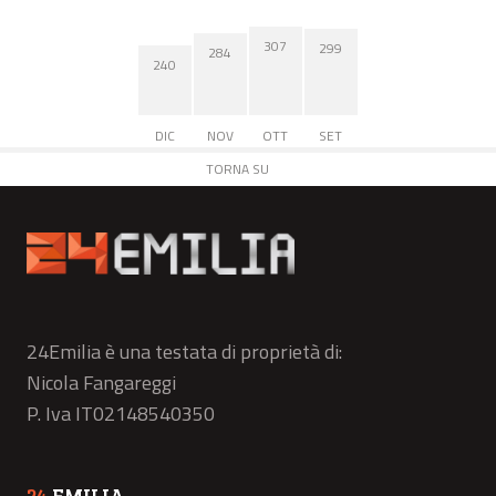
307
299
284
240
DIC
NOV
OTT
SET
TORNA SU
24Emilia è una testata di proprietà di:
Nicola Fangareggi
P. Iva IT02148540350
24
EMILIA