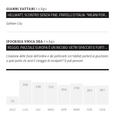
il 4 Ago
GIANNI VATTANI
HELLWATT, SCONTRO SENZA FINE. FRATELLI D’ITALIA: “MILANI PORTA DOCUMENTI, DE FRANCO INSULTI”
Gotham City
il 4 Ago
IPOCRISIA UNICA DEA
REGGIO, PIAZZALE EUROPA È UN INCUBO: VETRI SPACCATI E FURTI SULLE AUTO IN SOSTA
L'inazione delle forze dell'ordine e dei politicanti sm1dollati porterà ai giustizieri,
a quel punto chi avrà il coraggio di incolparli? Si può pensare
366
338
335
318
296
287
283
55
AGO
LUG
GIU
MAG
APR
MAR
FEB
GEN