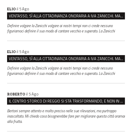
il 5 Ago
ELIO
VENTASSO, SÌ ALLA CITTADINANZA ONORARIA A IVA ZANICCHI. MA BARGIACCHI: “È DI PESSIMO GUSTO”
Definire volgare la Zanicchi volgare ai nostri tempi non ci crede nessuno
figuriamoci definire il suo modo di cantare vecchio e superato. La Zanicchi
il 5 Ago
ELIO
VENTASSO, SÌ ALLA CITTADINANZA ONORARIA A IVA ZANICCHI. MA BARGIACCHI: “È DI PESSIMO GUSTO”
Definire volgare la Zanicchi volgare ai nostri tempi non ci crede nessuno
figuriamoci definire il suo modo di cantare vecchio e superato. La Zanicchi
il 5 Ago
ROBERTO
IL CENTRO STORICO DI REGGIO SI STA TRASFORMANDO, E NON IN MEGLIO
Bertoni sempre attento e molto preciso nelle sue rilevazioni, ma purtroppo
inascoltato. Mi chiedo cosa bisognerebbe fare per migliorare questa città oramai
alla frutta.