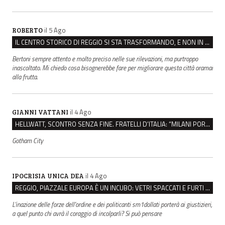
il 5 Ago
ROBERTO
IL CENTRO STORICO DI REGGIO SI STA TRASFORMANDO, E NON IN MEGLIO
Bertoni sempre attento e molto preciso nelle sue rilevazioni, ma purtroppo
inascoltato. Mi chiedo cosa bisognerebbe fare per migliorare questa città oramai
alla frutta.
il 4 Ago
GIANNI VATTANI
HELLWATT, SCONTRO SENZA FINE. FRATELLI D’ITALIA: “MILANI PORTA DOCUMENTI, DE FRANCO INSULTI”
Gotham City
il 4 Ago
IPOCRISIA UNICA DEA
REGGIO, PIAZZALE EUROPA È UN INCUBO: VETRI SPACCATI E FURTI SULLE AUTO IN SOSTA
L'inazione delle forze dell'ordine e dei politicanti sm1dollati porterà ai giustizieri,
a quel punto chi avrà il coraggio di incolparli? Si può pensare