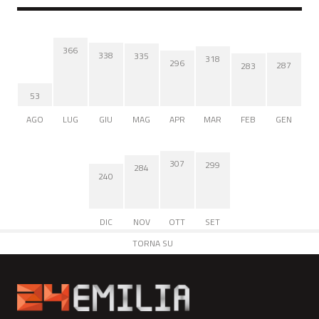
366
338
335
318
296
287
283
53
AGO
LUG
GIU
MAG
APR
MAR
FEB
GEN
307
299
284
240
DIC
NOV
OTT
SET
TORNA SU