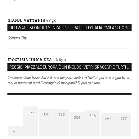
il 4 Ago
GIANNI VATTANI
HELLWATT, SCONTRO SENZA FINE. FRATELLI D’ITALIA: “MILANI PORTA DOCUMENTI, DE FRANCO INSULTI”
Gotham City
il 4 Ago
IPOCRISIA UNICA DEA
REGGIO, PIAZZALE EUROPA È UN INCUBO: VETRI SPACCATI E FURTI SULLE AUTO IN SOSTA
L'inazione delle forze dell'ordine e dei politicanti sm1dollati porterà ai giustizieri,
a quel punto chi avrà il coraggio di incolparli? Si può pensare
366
338
335
318
296
287
283
52