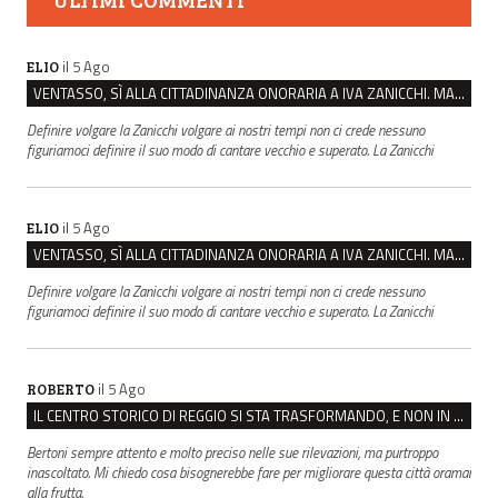
il 5 Ago
ELIO
VENTASSO, SÌ ALLA CITTADINANZA ONORARIA A IVA ZANICCHI. MA BARGIACCHI: “È DI PESSIMO GUSTO”
Definire volgare la Zanicchi volgare ai nostri tempi non ci crede nessuno
figuriamoci definire il suo modo di cantare vecchio e superato. La Zanicchi
il 5 Ago
ELIO
VENTASSO, SÌ ALLA CITTADINANZA ONORARIA A IVA ZANICCHI. MA BARGIACCHI: “È DI PESSIMO GUSTO”
Definire volgare la Zanicchi volgare ai nostri tempi non ci crede nessuno
figuriamoci definire il suo modo di cantare vecchio e superato. La Zanicchi
il 5 Ago
ROBERTO
IL CENTRO STORICO DI REGGIO SI STA TRASFORMANDO, E NON IN MEGLIO
Bertoni sempre attento e molto preciso nelle sue rilevazioni, ma purtroppo
inascoltato. Mi chiedo cosa bisognerebbe fare per migliorare questa città oramai
alla frutta.