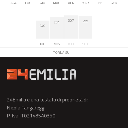
AGO
LUG
GIU
MAG
APR
MAR
FEB
GEN
307
299
284
240
DIC
NOV
OTT
SET
TORNA SU
24Emilia è una testata di proprietà di:
Nicola Fangareggi
P. Iva IT02148540350