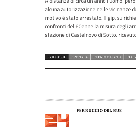
A distanza di circa un anno l’uomo, però,
alcuna autorizzazione nelle vicinanze d
motivo è stato arrestato. Il gip, su rich
confronti del 60enne la misura degli arre
stazione di Castelnovo di Sotto, ricevu
CATEGORIE
CRONACA
IN PRIMO PIANO
REGG
A
FERRUCCIO DEL BUE
U
T
O