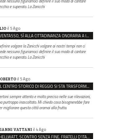
rede nessuno figuriamoci definire il suo modo di cantare
ecchio e superato. La Zanicchi
il 5 Ago
LIO
VENTASSO, SÌ ALLA CITTADINANZA ONORARIA A IVA ZANICCHI. MA BARGIACCHI: “È DI PESSIMO GUSTO”
efinire volgare la Zanicchi volgare ai nostri tempi non ci
rede nessuno figuriamoci definire il suo modo di cantare
ecchio e superato. La Zanicchi
il 5 Ago
OBERTO
IL CENTRO STORICO DI REGGIO SI STA TRASFORMANDO, E NON IN MEGLIO
ertoni sempre attento e molto preciso nelle sue rilevazioni,
a purtroppo inascoltato. Mi chiedo cosa bisognerebbe fare
er migliorare questa città oramai alla frutta.
il 4 Ago
IANNI VATTANI
HELLWATT, SCONTRO SENZA FINE. FRATELLI D’ITALIA: “MILANI PORTA DOCUMENTI, DE FRANCO INSULTI”