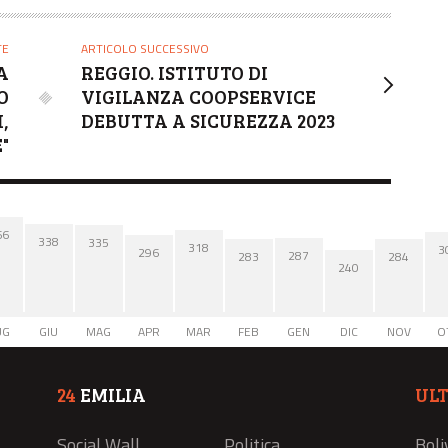
TE
ARTICOLO SUCCESSIVO
A
REGGIO. ISTITUTO DI
O
VIGILANZA COOPSERVICE
,
DEBUTTA A SICUREZZA 2023
"
66
338
335
318
3
296
287
284
283
240
UG
GIU
MAG
APR
MAR
FEB
GEN
DIC
NOV
O
24
EMILIA
UL
Social Wall
Politica
Boli