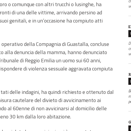
c
voro o comunque con altri trucchi o lusinghe, ha
v
ronti di una delle vittime, arrivando persino ad
oi genitali, e in un’occasione ha compiuto atti
E
eo operativo della Compagnia di Guastalla, concluse
D
c
guito alla denuncia della mamma, hanno denunciato
v
Tribunale di Reggio Emilia un uomo sui 60 anni,
 rispondere di violenza sessuale aggravata compiuta
R
B
tati delle indagini, ha quindi richiesto e ottenuto dal
m
isura cautelare del divieto di avvicinamento ai
p
do al 60enne di non avvicinarsi al domicilio delle
no 30 km dalla loro abitazione.
G