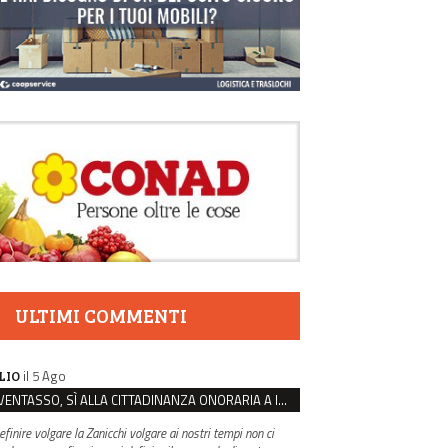
ULTIMI COMMENTI
il 5 Ago
LIO
VENTASSO, SÌ ALLA CITTADINANZA ONORARIA A IVA ZANICCHI. MA BARGIACCHI: “È DI PESSIMO GUSTO”
efinire volgare la Zanicchi volgare ai nostri tempi non ci