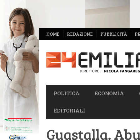
NAVIGAZIONE
HOME
REDAZIONE
PUBBLICITÀ
P
SECONDARIA
NAVIGAZIONE
POLITICA
ECONOMIA
PRIMARIA
EDITORIALI
Guastalla. Abu