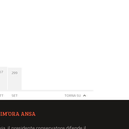
07
299
TT
SET
TORNA SU
TIM’ORA ANSA
via, il presidente conservatore difende il