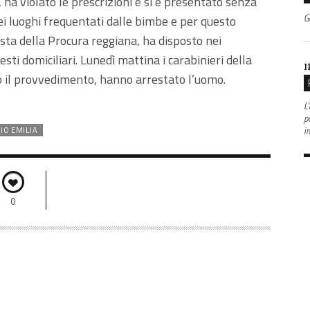
 ha violato le prescrizioni e si è presentato senza
G
ei luoghi frequentati dalle bimbe e per questo
iesta della Procura reggiana, ha disposto nei
sti domiciliari. Lunedì mattina i carabinieri della
I
to il provvedimento, hanno arrestato l’uomo.
L'
po
i
IO EMILIA
0