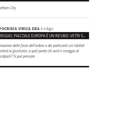
otham City
il 4 Ago
POCRISIA UNICA DEA
REGGIO, PIAZZALE EUROPA È UN INCUBO: VETRI SPACCATI E FURTI SULLE AUTO IN SOSTA
inazione delle forze dell'ordine e dei politicanti sm1dollati
rterà ai giustizieri, a quel punto chi avrà il coraggio di
ncolparli? Si può pensare