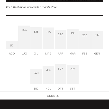
Poi tutti al mare...non credo a manifestare!
366
338
335
318
296
287
283
57
AGO
LUG
GIU
MAG
APR
MAR
FEB
GEN
307
299
284
240
DIC
NOV
OTT
SET
TORNA SU