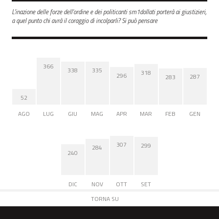
L'inazione delle forze dell'ordine e dei politicanti sm1dollati porterà ai giustizieri,
a quel punto chi avrà il coraggio di incolparli? Si può pensare
366
338
335
318
296
287
283
52
AGO
LUG
GIU
MAG
APR
MAR
FEB
GEN
307
299
284
240
DIC
NOV
OTT
SET
TORNA SU