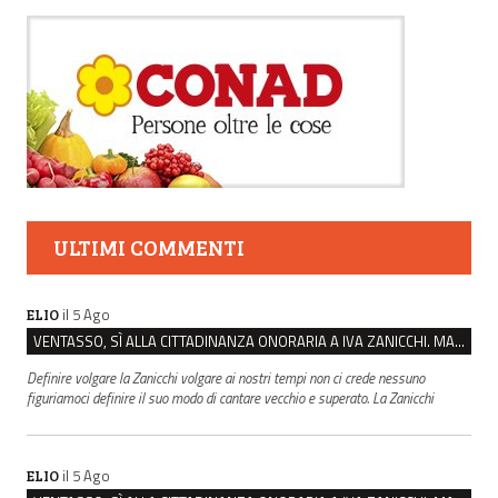
ULTIMI COMMENTI
il 5 Ago
ELIO
VENTASSO, SÌ ALLA CITTADINANZA ONORARIA A IVA ZANICCHI. MA BARGIACCHI: “È DI PESSIMO GUSTO”
Definire volgare la Zanicchi volgare ai nostri tempi non ci crede nessuno
figuriamoci definire il suo modo di cantare vecchio e superato. La Zanicchi
il 5 Ago
ELIO