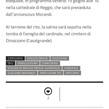
esequiale, in programma venerdì 19 giugno alle 16
nella cattedrale di Reggio, che sarà presieduta
dall’arcivescovo Morandi.
Al termine del rito, la salma sarà sepolta nella
tomba di famiglia del cardinale, nel cimitero di
Dinazzano (Casalgrande).
CATEGORIE
REGGIO EMILIA
RELIGIONE
TAG
CAMILLO RUINI
DINAZZANO
DIOCESI DI REGGIO EMILIA-GUASTALLA
FUNERALE
GIACOMO MORANDI
PAPA LEONE XIV
VATICANO
2