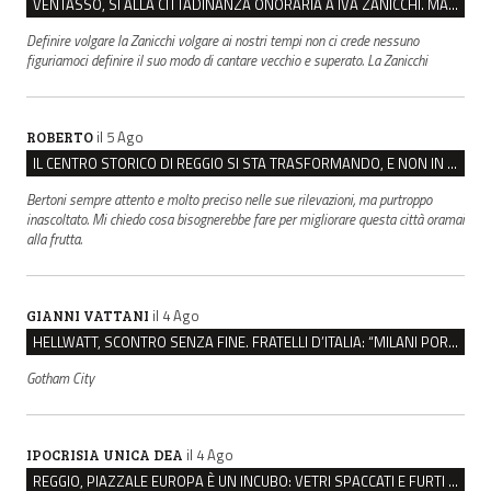
VENTASSO, SÌ ALLA CITTADINANZA ONORARIA A IVA ZANICCHI. MA BARGIACCHI: “È DI PESSIMO GUSTO”
Definire volgare la Zanicchi volgare ai nostri tempi non ci crede nessuno
figuriamoci definire il suo modo di cantare vecchio e superato. La Zanicchi
il 5 Ago
ROBERTO
IL CENTRO STORICO DI REGGIO SI STA TRASFORMANDO, E NON IN MEGLIO
Bertoni sempre attento e molto preciso nelle sue rilevazioni, ma purtroppo
inascoltato. Mi chiedo cosa bisognerebbe fare per migliorare questa città oramai
alla frutta.
il 4 Ago
GIANNI VATTANI
HELLWATT, SCONTRO SENZA FINE. FRATELLI D’ITALIA: “MILANI PORTA DOCUMENTI, DE FRANCO INSULTI”
Gotham City
il 4 Ago
IPOCRISIA UNICA DEA
REGGIO, PIAZZALE EUROPA È UN INCUBO: VETRI SPACCATI E FURTI SULLE AUTO IN SOSTA