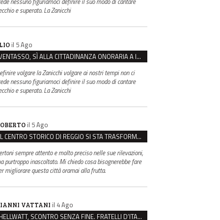
rede nessuno figuriamoci definire il suo modo di cantare
ecchio e superato. La Zanicchi
il 5 Ago
LIO
VENTASSO, SÌ ALLA CITTADINANZA ONORARIA A IVA ZANICCHI. MA BARGIACCHI: “È DI PESSIMO GUSTO”
efinire volgare la Zanicchi volgare ai nostri tempi non ci
rede nessuno figuriamoci definire il suo modo di cantare
ecchio e superato. La Zanicchi
il 5 Ago
OBERTO
IL CENTRO STORICO DI REGGIO SI STA TRASFORMANDO, E NON IN MEGLIO
ertoni sempre attento e molto preciso nelle sue rilevazioni,
a purtroppo inascoltato. Mi chiedo cosa bisognerebbe fare
er migliorare questa città oramai alla frutta.
il 4 Ago
IANNI VATTANI
HELLWATT, SCONTRO SENZA FINE. FRATELLI D’ITALIA: “MILANI PORTA DOCUMENTI, DE FRANCO INSULTI”