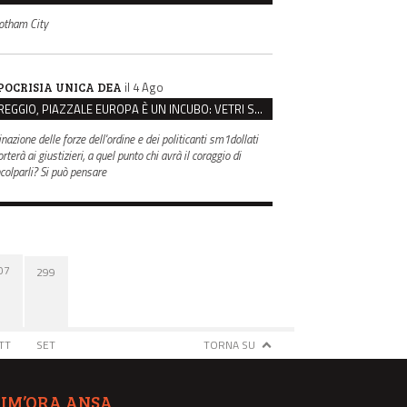
otham City
il 4 Ago
POCRISIA UNICA DEA
REGGIO, PIAZZALE EUROPA È UN INCUBO: VETRI SPACCATI E FURTI SULLE AUTO IN SOSTA
inazione delle forze dell'ordine e dei politicanti sm1dollati
rterà ai giustizieri, a quel punto chi avrà il coraggio di
ncolparli? Si può pensare
07
299
TT
SET
TORNA SU
TIM’ORA ANSA