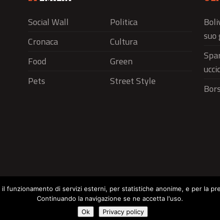
Social Wall
Politica
Boli
suo 
Cronaca
Cultura
Spar
Food
Green
ucci
Pets
Street Style
Bors
r il funzionamento di servizi esterni, per statistiche anonime, e per la pr
Continuando la navigazione se ne accetta l'uso.
Social Wall
Politica
Cronaca
Cu
Cookie Policy
Ok
Privacy policy