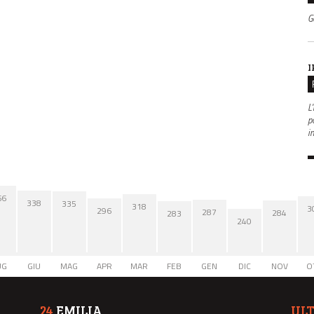
G
I
L'
po
i
66
338
335
318
3
296
287
284
283
240
UG
GIU
MAG
APR
MAR
FEB
GEN
DIC
NOV
O
24
EMILIA
UL