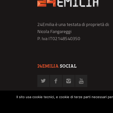
24Emilia è una testata di proprietà di:
Nicola Fangareggi
P. Iva IT02148540350
24EMILIA
SOCIAL
Il sito usa cookie tecnici, e cookie di terze parti necessari pe
© NFN srl - P. Iva 02878030358 -
Privacy Policy
-