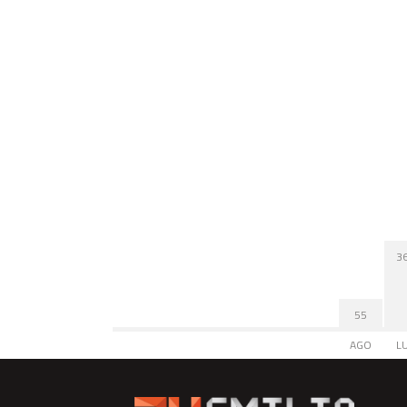
3
55
AGO
L