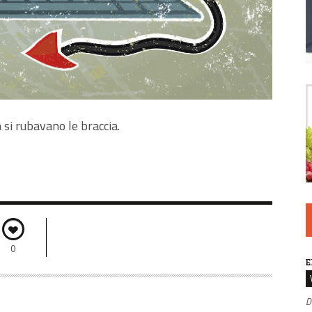
a si rubavano le braccia.
0
E
D