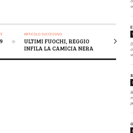
c
v
E
TE
ARTICOLO SUCCESSIVO
9
ULTIMI FUOCHI, REGGIO
D
INFILA LA CAMICIA NERA
c
v
R
B
m
p
G