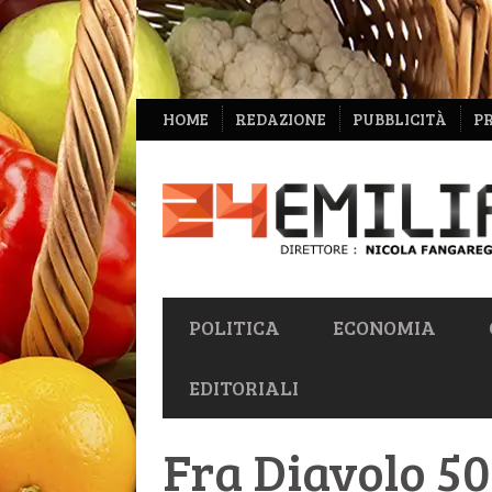
NAVIGAZIONE
HOME
REDAZIONE
PUBBLICITÀ
P
SECONDARIA
NAVIGAZIONE
POLITICA
ECONOMIA
PRIMARIA
EDITORIALI
Fra Diavolo 5