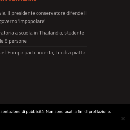
via, il presidente conservatore difende il
governo 'impopolare'
atoria a scuola in Thailandia, studente
de 8 persone
a: l'Europa parte incerta, Londra piatta
esentazione di pubblicità. Non sono usati a fini di profilazione.
ltura
Food
Green
Pets
Street Style