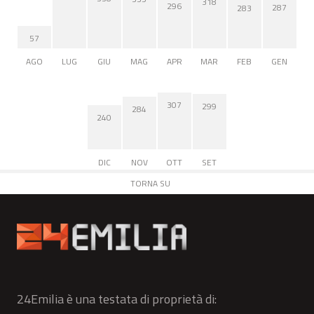
318
296
287
283
57
AGO
LUG
GIU
MAG
APR
MAR
FEB
GEN
307
299
284
240
DIC
NOV
OTT
SET
TORNA SU
24Emilia è una testata di proprietà di: