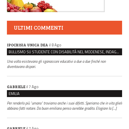
ULTIMI COMMENTI
il 8 Ago
IPOCRISIA UNICA DEA
BULLISMO SU STUDENTE CON DISABILITÀ NEL MODENESE, INDAGATI DUE RAGAZZI DI 16 ANNI
Una volta esistevano gli sganassoni educativi a due a due finché non
diventavano dispari.
il 7 Ago
GABRIELE
EMILIA
Per renderlo più "umano" troviamo anche i suoi difetti. Speriamo che in vita glieli
abbiano fatti notare. Da buon emiliano penso avrebbe gradito. Elogiare la […]
il 7 Ago
GABRIELE