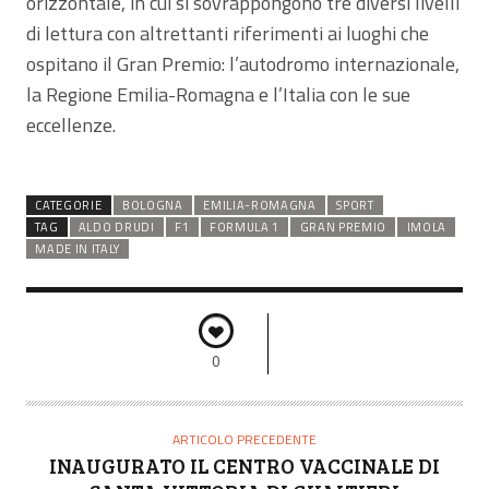
orizzontale, in cui si sovrappongono tre diversi livelli
di lettura con altrettanti riferimenti ai luoghi che
ospitano il Gran Premio: l’autodromo internazionale,
la Regione Emilia-Romagna e l’Italia con le sue
eccellenze.
CATEGORIE
BOLOGNA
EMILIA-ROMAGNA
SPORT
TAG
ALDO DRUDI
F1
FORMULA 1
GRAN PREMIO
IMOLA
MADE IN ITALY
0
ARTICOLO PRECEDENTE
INAUGURATO IL CENTRO VACCINALE DI