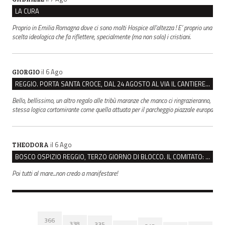
LA CURA
Proprio in Emilia Romagna dove ci sono molti Hospice all’altezza ! E’ proprio una
scelta ideologica che fa riflettere, specialmente (ma non solo) i cristiani.
il 6 Ago
GIORGIO
REGGIO. PORTA SANTA CROCE, DAL 24 AGOSTO AL VIA IL CANTIERE PER IL NUOVO COLLETTORE FOGNARIO
Bello, bellissimo, un altro regalo alle tribù maranze che manco ci ringrazieranno,
stessa logica cortomirante come quella attuata per il parcheggio piazzale europa
il 6 Ago
THEODORA
BOSCO OSPIZIO REGGIO, TERZO GIORNO DI BLOCCO. IL COMITATO: “PRESIDIO FINO A VENERDÌ”
Poi tutti al mare...non credo a manifestare!
366
338
335