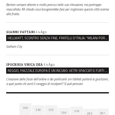
Bertoni sempre attento e molto preciso nelle sue rilevazioni, ma purtroppo
inascoltato. Mi chiedo cosa bisognerebbe fare per migliorare questa città oramai
alla frutta.
il 4 Ago
GIANNI VATTANI
HELLWATT, SCONTRO SENZA FINE. FRATELLI D’ITALIA: “MILANI PORTA DOCUMENTI, DE FRANCO INSULTI”
Gotham City
il 4 Ago
IPOCRISIA UNICA DEA
REGGIO, PIAZZALE EUROPA È UN INCUBO: VETRI SPACCATI E FURTI SULLE AUTO IN SOSTA
L'inazione delle forze dell'ordine e dei politicanti sm1dollati porterà ai giustizieri,
a quel punto chi avrà il coraggio di incolparli? Si può pensare
366
338
335
318
296
287
283