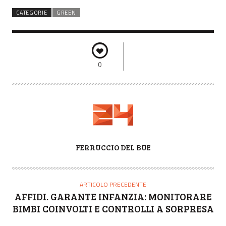
CATEGORIE
GREEN
0
A
FERRUCCIO DEL BUE
U
T
O
ARTICOLO PRECEDENTE
R
AFFIDI. GARANTE INFANZIA: MONITORARE
E
BIMBI COINVOLTI E CONTROLLI A SORPRESA