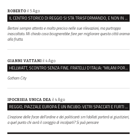
il 5 Ago
ROBERTO
IL CENTRO STORICO DI REGGIO SI STA TRASFORMANDO, E NON IN MEGLIO
Bertoni sempre attento e molto preciso nelle sue rilevazioni, ma purtroppo
inascoltato. Mi chiedo cosa bisognerebbe fare per migliorare questa città oramai
alla frutta.
il 4 Ago
GIANNI VATTANI
HELLWATT, SCONTRO SENZA FINE. FRATELLI D’ITALIA: “MILANI PORTA DOCUMENTI, DE FRANCO INSULTI”
Gotham City
il 4 Ago
IPOCRISIA UNICA DEA
REGGIO, PIAZZALE EUROPA È UN INCUBO: VETRI SPACCATI E FURTI SULLE AUTO IN SOSTA
L'inazione delle forze dell'ordine e dei politicanti sm1dollati porterà ai giustizieri,
a quel punto chi avrà il coraggio di incolparli? Si può pensare