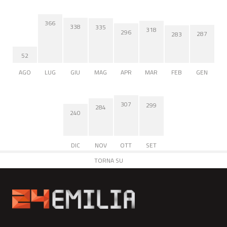
366
338
335
318
296
287
283
52
AGO
LUG
GIU
MAG
APR
MAR
FEB
GEN
307
299
284
240
DIC
NOV
OTT
SET
TORNA SU