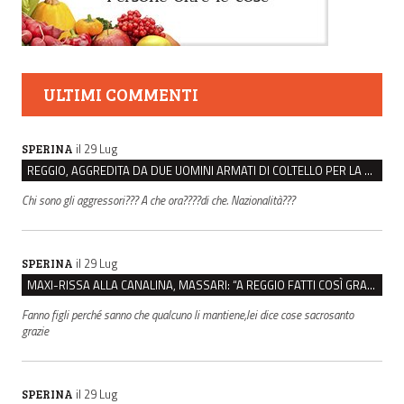
ULTIMI COMMENTI
il 29 Lug
SPERINA
REGGIO, AGGREDITA DA DUE UOMINI ARMATI DI COLTELLO PER LA BORSA: LEI REAGISCE E LI FA SCAPPARE
Chi sono gli aggressori??? A che ora????di che. Nazionalità???
il 29 Lug
SPERINA
MAXI-RISSA ALLA CANALINA, MASSARI: “A REGGIO FATTI COSÌ GRAVI NON DEVONO TROVARE SPAZIO”
Fanno figli perché sanno che qualcuno li mantiene,lei dice cose sacrosanto
grazie
il 29 Lug
SPERINA