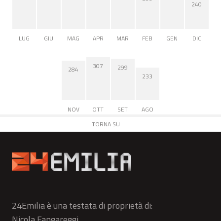
240
LUG
GIU
MAG
APR
MAR
FEB
GEN
DIC
307
299
284
233
NOV
OTT
SET
AGO
TORNA SU
24Emilia è una testata di proprietà di:
Nicola Fangareggi