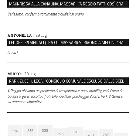
MAXI-RISSA ALLA CANALINA, MASSARI: “A REGGIO FATTI COSÌ GRAVI NON DEVONO TROVARE SPAZIO”
Verissimo.. confermo totalmente.a qualsiasi orario
il 29 Lug
ANTONELLA
LEPORE, 35 SINDACI (TRA CUI MASSARI) SCRIVONO A MELONI: “BASTA ATTACCHI ISTITUZIONALI”
brava !
il 29 Lug
MIRKO
PARK ZUCCHI, LEGA: “CONSIGLIO COMUNALE ESCLUSO DALLE SCELTE, PRETENDIAMO TUTTI GLI ATTI”
A Reggio abbiamo un problema di trasparenza e accountability, vedi Forsu di
Gavassa, gara raccolta rifiuti, bilancio Acer, parcheggio Zucchi, Park Vittoria e
sicuramente dimentico
338
335
334
318
296
287
283