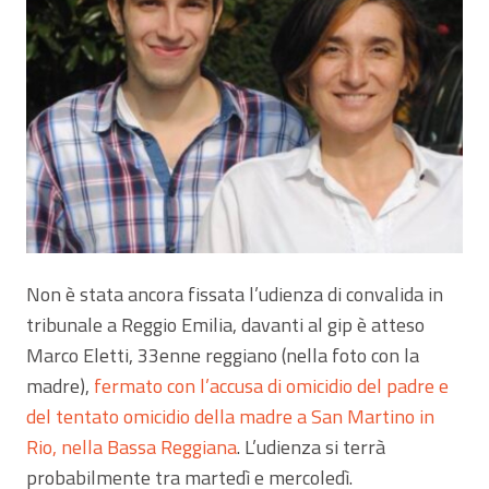
Non è stata ancora fissata l’udienza di convalida in
tribunale a Reggio Emilia, davanti al gip è atteso
Marco Eletti, 33enne reggiano (nella foto con la
madre),
fermato con l’accusa di omicidio del padre e
del tentato omicidio della madre a San Martino in
Rio, nella Bassa Reggiana
. L’udienza si terrà
probabilmente tra martedì e mercoledì.