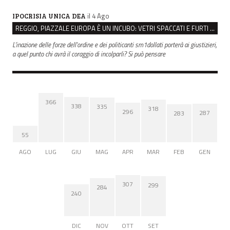
il 4 Ago
IPOCRISIA UNICA DEA
REGGIO, PIAZZALE EUROPA È UN INCUBO: VETRI SPACCATI E FURTI SULLE AUTO IN SOSTA
L'inazione delle forze dell'ordine e dei politicanti sm1dollati porterà ai giustizieri,
a quel punto chi avrà il coraggio di incolparli? Si può pensare
366
338
335
318
296
287
283
55
AGO
LUG
GIU
MAG
APR
MAR
FEB
GEN
307
299
284
240
DIC
NOV
OTT
SET