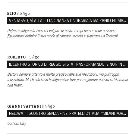
il 5 Ago
ELIO
VENTASSO, SÌ ALLA CITTADINANZA ONORARIA A IVA ZANICCHI. MA BARGIACCHI: “È DI PESSIMO GUSTO”
Definire volgare la Zanicchi volgare ai nostri tempi non ci crede nessuno
figuriamoci definire il suo modo di cantare vecchio e superato. La Zanicchi
il 5 Ago
ROBERTO
IL CENTRO STORICO DI REGGIO SI STA TRASFORMANDO, E NON IN MEGLIO
Bertoni sempre attento e molto preciso nelle sue rilevazioni, ma purtroppo
inascoltato. Mi chiedo cosa bisognerebbe fare per migliorare questa città oramai
alla frutta.
il 4 Ago
GIANNI VATTANI
HELLWATT, SCONTRO SENZA FINE. FRATELLI D’ITALIA: “MILANI PORTA DOCUMENTI, DE FRANCO INSULTI”
Gotham City