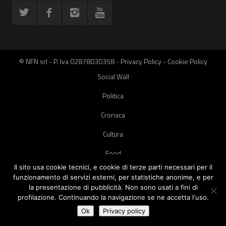
© NFN srl - P. Iva 02878030358 -
Privacy Policy
-
Cookie Policy
Social Wall
Politica
Cronaca
Cultura
Food
Il sito usa cookie tecnici, e cookie di terze parti necessari per il
Green
funzionamento di servizi esterni, per statistiche anonime, e per
la presentazione di pubblicità. Non sono usati a fini di
Pets
profilazione. Continuando la navigazione se ne accetta l'uso.
Street Style
Ok
Privacy policy