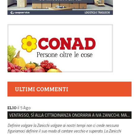
ULTIMI COMMENTI
il 5 Ago
ELIO
VENTASSO, SÌ ALLA CITTADINANZA ONORARIA A IVA ZANICCHI. MA BARGIACCHI: “È DI PESSIMO GUSTO”
Definire volgare la Zanicchi volgare ai nostri tempi non ci crede nessuno
figuriamoci definire il suo modo di cantare vecchio e superato. La Zanicchi