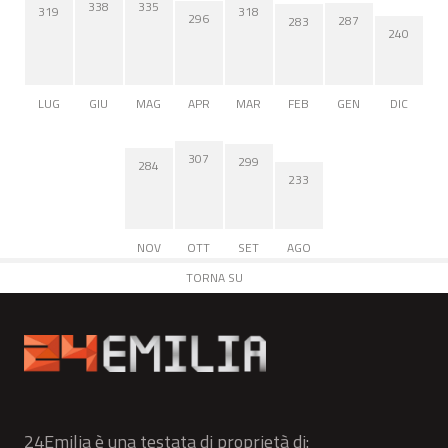
338
335
319
318
296
287
283
240
LUG
GIU
MAG
APR
MAR
FEB
GEN
DIC
307
299
284
233
NOV
OTT
SET
AGO
TORNA SU
24Emilia è una testata di proprietà di: