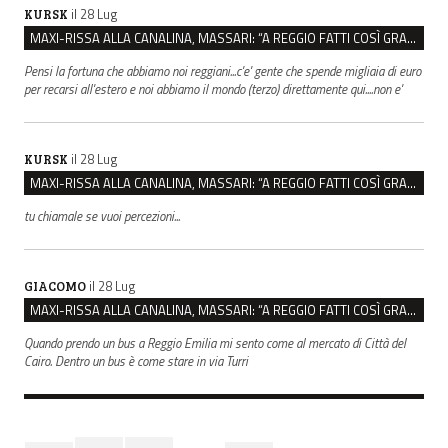
il 28 Lug
KURSK
MAXI-RISSA ALLA CANALINA, MASSARI: “A REGGIO FATTI COSÌ GRAVI NON DEVONO TROVARE SPAZIO”
Pensi la fortuna che abbiamo noi reggiani...c'e' gente che spende migliaia di euro
per recarsi all'estero e noi abbiamo il mondo (terzo) direttamente qui....non e'
il 28 Lug
KURSK
MAXI-RISSA ALLA CANALINA, MASSARI: “A REGGIO FATTI COSÌ GRAVI NON DEVONO TROVARE SPAZIO”
tu chiamale se vuoi percezioni...
il 28 Lug
GIACOMO
MAXI-RISSA ALLA CANALINA, MASSARI: “A REGGIO FATTI COSÌ GRAVI NON DEVONO TROVARE SPAZIO”
Quando prendo un bus a Reggio Emilia mi sento come al mercato di Città del
Cairo. Dentro un bus è come stare in via Turri