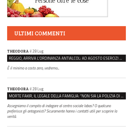
ULTIMI COMMENTI
il 28 Lug
THEODORA
REGGIO, ARRIVA L’ORDINANZA ANTIALCOL: AD AGOSTO ESERCIZI DI VICINATO CHIUSI DALLE 22 ALLE 6
È il minimo a costo zero, vedremo...
il 28 Lug
THEODORA
MORTE FAKIR, IL LEGALE DELLA FAMIGLIA: “NON SIA LA POLIZIA DI STATO A INDAGARE”
Assegniamo il compito di indagare al centro sociale labas? O qualcuno
preferisce gli antagonisti? Sicuramente hanno i contatti utili per scoprire la
verità.