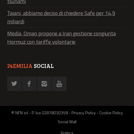
tsunami
Tajani, abbiamo deciso di chiedere Safe per 14,9
miliardi
Media, Oman propone a Iran gestione congiunta
Hormuz con tariffe volontarie
24EMILIA
SOCIAL
© NFN srl - P. Iva 02878030358 -
Privacy Policy
-
Cookie Policy
Social Wall
Politica