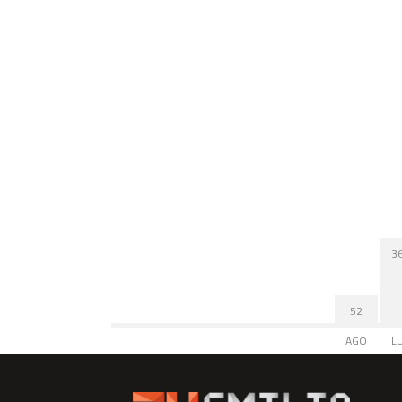
3
52
AGO
L