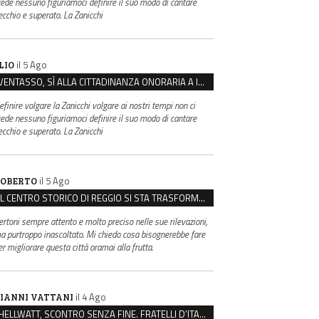
rede nessuno figuriamoci definire il suo modo di cantare
ecchio e superato. La Zanicchi
il 5 Ago
LIO
VENTASSO, SÌ ALLA CITTADINANZA ONORARIA A IVA ZANICCHI. MA BARGIACCHI: “È DI PESSIMO GUSTO”
efinire volgare la Zanicchi volgare ai nostri tempi non ci
rede nessuno figuriamoci definire il suo modo di cantare
ecchio e superato. La Zanicchi
il 5 Ago
OBERTO
IL CENTRO STORICO DI REGGIO SI STA TRASFORMANDO, E NON IN MEGLIO
ertoni sempre attento e molto preciso nelle sue rilevazioni,
a purtroppo inascoltato. Mi chiedo cosa bisognerebbe fare
er migliorare questa città oramai alla frutta.
il 4 Ago
IANNI VATTANI
HELLWATT, SCONTRO SENZA FINE. FRATELLI D’ITALIA: “MILANI PORTA DOCUMENTI, DE FRANCO INSULTI”