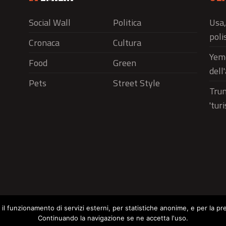
Social Wall
Politica
Usa,
polis
Cronaca
Cultura
Yeme
Food
Green
dell
Pets
Street Style
Trum
'tur
r il funzionamento di servizi esterni, per statistiche anonime, e per la pr
Continuando la navigazione se ne accetta l'uso.