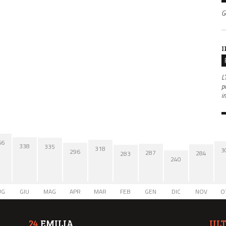
G
I
L'
po
i
66
338
335
318
3
296
287
284
283
240
UG
GIU
MAG
APR
MAR
FEB
GEN
DIC
NOV
O
24
EMILIA
UL