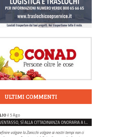
ULTIMI COMMENTI
il 5 Ago
LIO
VENTASSO, SÌ ALLA CITTADINANZA ONORARIA A IVA ZANICCHI. MA BARGIACCHI: “È DI PESSIMO GUSTO”
efinire volgare la Zanicchi volgare ai nostri tempi non ci