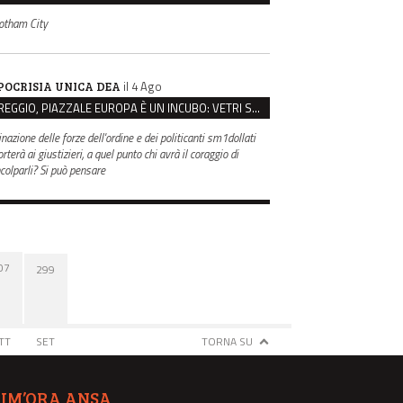
otham City
il 4 Ago
POCRISIA UNICA DEA
REGGIO, PIAZZALE EUROPA È UN INCUBO: VETRI SPACCATI E FURTI SULLE AUTO IN SOSTA
inazione delle forze dell'ordine e dei politicanti sm1dollati
rterà ai giustizieri, a quel punto chi avrà il coraggio di
ncolparli? Si può pensare
07
299
TT
SET
TORNA SU
TIM’ORA ANSA