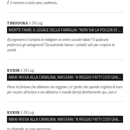
È il minimo a costo zero, vedremo...
il 28 Lug
THEODORA
MORTE FAKIR, IL LEGALE DELLA FAMIGLIA: “NON SIA LA POLIZIA DI STATO A INDAGARE”
Assegniamo il compito di indagare al centro sociale labas? O qualcuno
preferisce gli antagonisti? Sicuramente hanno i contatti utili per scoprire la
verità.
il 28 Lug
KURSK
MAXI-RISSA ALLA CANALINA, MASSARI: “A REGGIO FATTI COSÌ GRAVI NON DEVONO TROVARE SPAZIO”
Pensi la fortuna che abbiamo noi reggiani...c'e' gente che spende migliaia di euro
per recarsi all'estero e noi abbiamo il mondo (terzo) direttamente qui....non e'
il 28 Lug
KURSK
MAXI-RISSA ALLA CANALINA, MASSARI: “A REGGIO FATTI COSÌ GRAVI NON DEVONO TROVARE SPAZIO”
tu chiamale se vuoi percezioni...