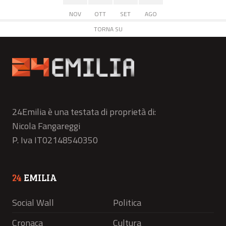
NOV
OTT
SET
AGO
TORNA SU
24Emilia è una testata di proprietà di:
Nicola Fangareggi
P. Iva IT02148540350
24
EMILIA
Social Wall
Politica
Cronaca
Cultura