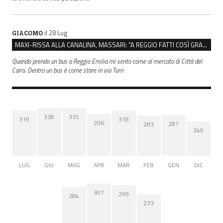
il 28 Lug
GIACOMO
MAXI-RISSA ALLA CANALINA, MASSARI: “A REGGIO FATTI COSÌ GRAVI NON DEVONO TROVARE SPAZIO”
Quando prendo un bus a Reggio Emilia mi sento come al mercato di Città del
Cairo. Dentro un bus è come stare in via Turri
338
335
319
318
296
287
283
240
LUG
GIU
MAG
APR
MAR
FEB
GEN
DIC
307
299
284
233