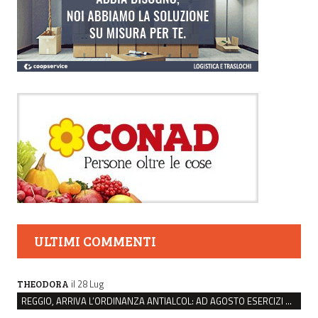
ULTIMI COMMENTI
il 28 Lug
THEODORA
REGGIO, ARRIVA L’ORDINANZA ANTIALCOL: AD AGOSTO ESERCIZI DI VICINATO CHIUSI DALLE 22 ALLE 6