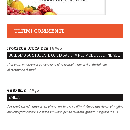
ULTIMI COMMENTI
il 8 Ago
IPOCRISIA UNICA DEA
BULLISMO SU STUDENTE CON DISABILITÀ NEL MODENESE, INDAGATI DUE RAGAZZI DI 16 ANNI
Una volta esistevano gli sganassoni educativi a due a due finché non
diventavano dispari.
il 7 Ago
GABRIELE
EMILIA
Per renderlo più "umano" troviamo anche i suoi difetti. Speriamo che in vita glieli
abbiano fatti notare. Da buon emiliano penso avrebbe gradito. Elogiare la […]