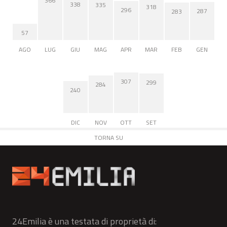
366
338
335
318
296
287
283
57
AGO
LUG
GIU
MAG
APR
MAR
FEB
GEN
307
299
284
240
DIC
NOV
OTT
SET
TORNA SU
24Emilia è una testata di proprietà di: