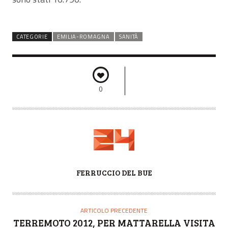
CATEGORIE
EMILIA-ROMAGNA
SANITÀ
0
A
FERRUCCIO DEL BUE
U
T
O
ARTICOLO PRECEDENTE
R
TERREMOTO 2012, PER MATTARELLA VISITA