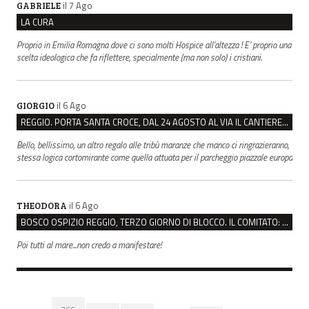
il 7 Ago
GABRIELE
LA CURA
Proprio in Emilia Romagna dove ci sono molti Hospice all’altezza ! E’ proprio una
scelta ideologica che fa riflettere, specialmente (ma non solo) i cristiani.
il 6 Ago
GIORGIO
REGGIO. PORTA SANTA CROCE, DAL 24 AGOSTO AL VIA IL CANTIERE PER IL NUOVO COLLETTORE FOGNARIO
Bello, bellissimo, un altro regalo alle tribù maranze che manco ci ringrazieranno,
stessa logica cortomirante come quella attuata per il parcheggio piazzale europa
il 6 Ago
THEODORA
BOSCO OSPIZIO REGGIO, TERZO GIORNO DI BLOCCO. IL COMITATO: “PRESIDIO FINO A VENERDÌ”
Poi tutti al mare...non credo a manifestare!