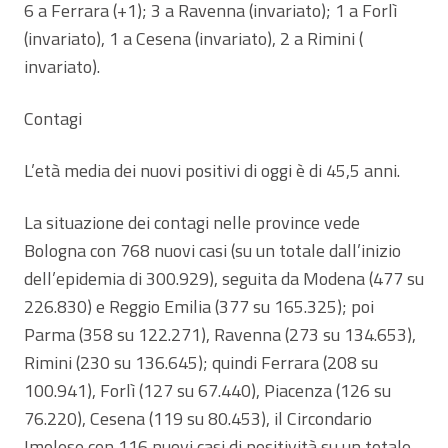
6 a Ferrara (+1); 3 a Ravenna (invariato); 1 a Forlì
(invariato), 1 a Cesena (invariato), 2 a Rimini (
invariato).
Contagi
L’età media dei nuovi positivi di oggi è di 45,5 anni.
La situazione dei contagi nelle province vede
Bologna con 768 nuovi casi (su un totale dall’inizio
dell’epidemia di 300.929), seguita da Modena (477 su
226.830) e Reggio Emilia (377 su 165.325); poi
Parma (358 su 122.271), Ravenna (273 su 134.653),
Rimini (230 su 136.645); quindi Ferrara (208 su
100.941), Forlì (127 su 67.440), Piacenza (126 su
76.220), Cesena (119 su 80.453), il Circondario
Imolese con 116 nuovi casi di positività su un totale