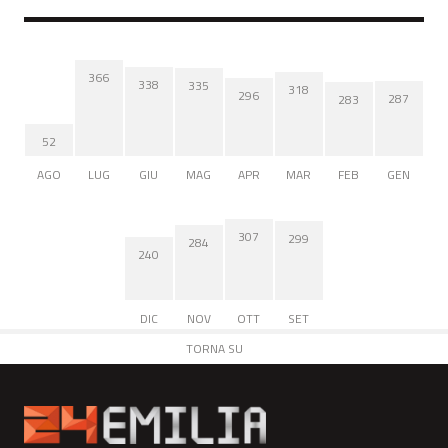
366
338
335
318
296
287
283
52
AGO
LUG
GIU
MAG
APR
MAR
FEB
GEN
307
299
284
240
DIC
NOV
OTT
SET
TORNA SU