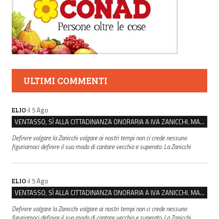
ULTIMI COMMENTI
il 5 Ago
ELIO
VENTASSO, SÌ ALLA CITTADINANZA ONORARIA A IVA ZANICCHI. MA BARGIACCHI: “È DI PESSIMO GUSTO”
Definire volgare la Zanicchi volgare ai nostri tempi non ci crede nessuno
figuriamoci definire il suo modo di cantare vecchio e superato. La Zanicchi
il 5 Ago
ELIO
VENTASSO, SÌ ALLA CITTADINANZA ONORARIA A IVA ZANICCHI. MA BARGIACCHI: “È DI PESSIMO GUSTO”
Definire volgare la Zanicchi volgare ai nostri tempi non ci crede nessuno
figuriamoci definire il suo modo di cantare vecchio e superato. La Zanicchi