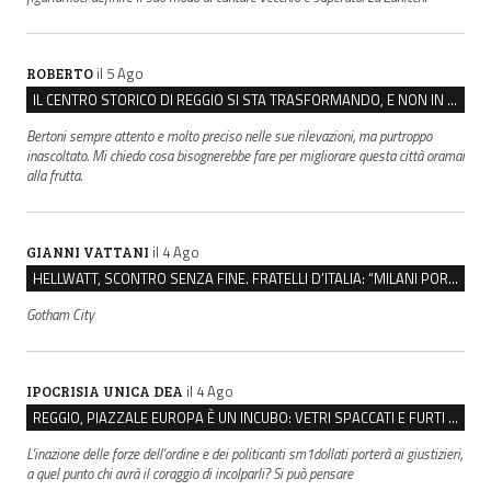
il 5 Ago
ROBERTO
IL CENTRO STORICO DI REGGIO SI STA TRASFORMANDO, E NON IN MEGLIO
Bertoni sempre attento e molto preciso nelle sue rilevazioni, ma purtroppo
inascoltato. Mi chiedo cosa bisognerebbe fare per migliorare questa città oramai
alla frutta.
il 4 Ago
GIANNI VATTANI
HELLWATT, SCONTRO SENZA FINE. FRATELLI D’ITALIA: “MILANI PORTA DOCUMENTI, DE FRANCO INSULTI”
Gotham City
il 4 Ago
IPOCRISIA UNICA DEA
REGGIO, PIAZZALE EUROPA È UN INCUBO: VETRI SPACCATI E FURTI SULLE AUTO IN SOSTA
L'inazione delle forze dell'ordine e dei politicanti sm1dollati porterà ai giustizieri,
a quel punto chi avrà il coraggio di incolparli? Si può pensare