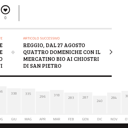
0
TE
ARTICOLO SUCCESSIVO
E
REGGIO, DAL 27 AGOSTO
E
QUATTRO DOMENICHE CON IL
O
MERCATINO BIO AI CHIOSTRI
I
DI SAN PIETRO
66
338
335
318
3
296
287
284
283
240
UG
GIU
MAG
APR
MAR
FEB
GEN
DIC
NOV
O