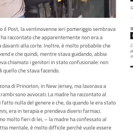
G
o il Post, la ventinovenne ieri pomeriggio sembrava
I
as ha raccontato che apparentemente non era a
 davanti alla corte. Inoltre, è molto probabile che
L'
po
kend e che quindi, mentre stava guidando, abbia
i
eva chiamato i genitori in stato confusionale: non
i quello che stava facendo.
 zona di Princeton, in New Jersey, ma lavorava a
trambi sono avvocati. La madre ha raccontato al
fatto nulla del genere e che, da quando le era stato
nni, era in terapia e prendeva diversi farmaci.
o molto fieri di lei, – la madre ha confessato al
attia mentale, è molto difficile perché vuole essere