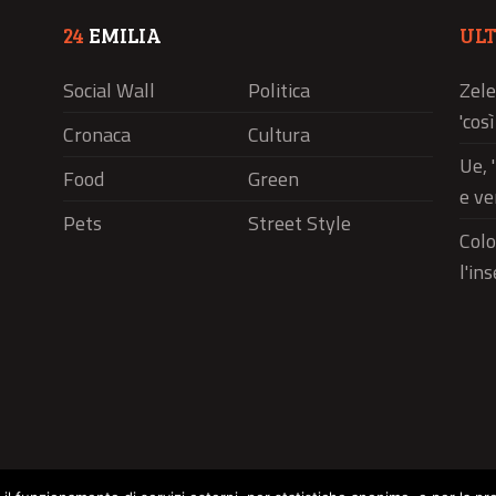
24
EMILIA
UL
Social Wall
Politica
Zele
'cos
Cronaca
Cultura
Ue, 
Food
Green
e ve
Pets
Street Style
Colo
l'in