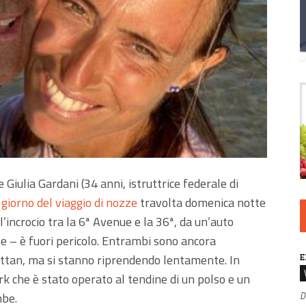
Giulia Gardani (34 anni, istruttrice federale di
 giorno del viaggio di nozze
travolta domenica notte
all’incrocio tra la 6ª Avenue e la 36ª, da un’auto
e – è fuori pericolo. Entrambi sono ancora
attan, ma si stanno riprendendo lentamente. In
E
k che è stato operato al tendine di un polso e un
mbe.
D