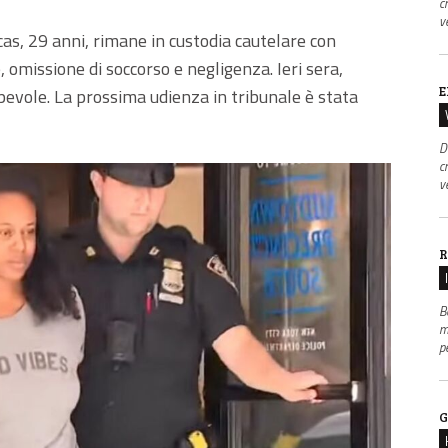
c
v
cas, 29 anni, rimane in custodia cautelare con
, omissione di soccorso e negligenza. Ieri sera,
E
lpevole. La prossima udienza in tribunale è stata
D
c
v
R
B
m
p
G