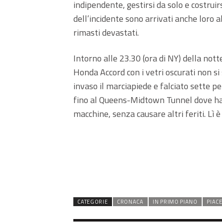
indipendente, gestirsi da solo e costrui
dell’incidente sono arrivati anche loro a
rimasti devastati.
Intorno alle 23.30 (ora di NY) della notte
Honda Accord con i vetri oscurati non 
invaso il marciapiede e falciato sette p
fino al Queens-Midtown Tunnel dove ha
macchine, senza causare altri feriti. Lì è
CATEGORIE
CRONACA
IN PRIMO PIANO
PIAC