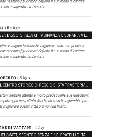
rede nessuno figuriamoci definire il suo modo di cantare
ecchio e superato. La Zanicchi
il 5 Ago
LIO
VENTASSO, SÌ ALLA CITTADINANZA ONORARIA A IVA ZANICCHI. MA BARGIACCHI: “È DI PESSIMO GUSTO”
efinire volgare la Zanicchi volgare ai nostri tempi non ci
rede nessuno figuriamoci definire il suo modo di cantare
ecchio e superato. La Zanicchi
il 5 Ago
OBERTO
IL CENTRO STORICO DI REGGIO SI STA TRASFORMANDO, E NON IN MEGLIO
ertoni sempre attento e molto preciso nelle sue rilevazioni,
a purtroppo inascoltato. Mi chiedo cosa bisognerebbe fare
er migliorare questa città oramai alla frutta.
il 4 Ago
IANNI VATTANI
HELLWATT, SCONTRO SENZA FINE. FRATELLI D’ITALIA: “MILANI PORTA DOCUMENTI, DE FRANCO INSULTI”