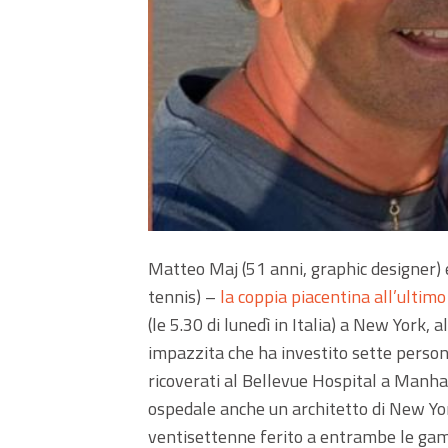
Matteo Maj (51 anni, graphic designer) e 
tennis) –
la coppia piacentina all’ultimo
(le 5.30 di lunedì in Italia) a New York, 
impazzita che ha investito sette person
ricoverati al Bellevue Hospital a Manh
ospedale anche un architetto di New Yor
ventisettenne ferito a entrambe le ga