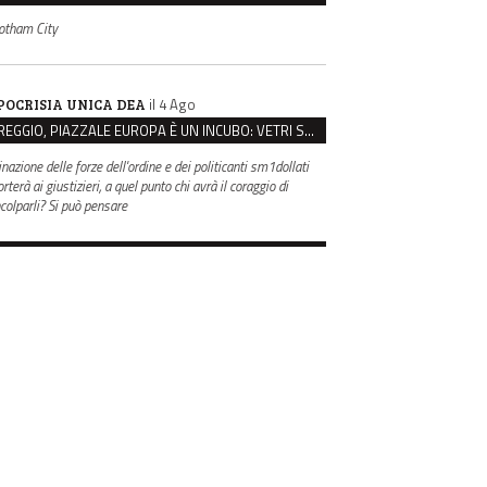
otham City
il 4 Ago
POCRISIA UNICA DEA
REGGIO, PIAZZALE EUROPA È UN INCUBO: VETRI SPACCATI E FURTI SULLE AUTO IN SOSTA
inazione delle forze dell'ordine e dei politicanti sm1dollati
rterà ai giustizieri, a quel punto chi avrà il coraggio di
ncolparli? Si può pensare