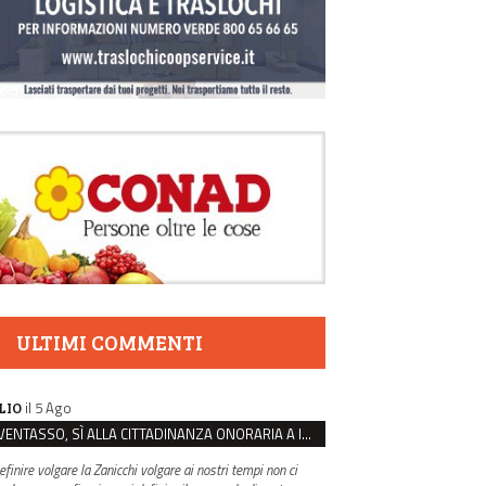
ULTIMI COMMENTI
il 5 Ago
LIO
VENTASSO, SÌ ALLA CITTADINANZA ONORARIA A IVA ZANICCHI. MA BARGIACCHI: “È DI PESSIMO GUSTO”
efinire volgare la Zanicchi volgare ai nostri tempi non ci