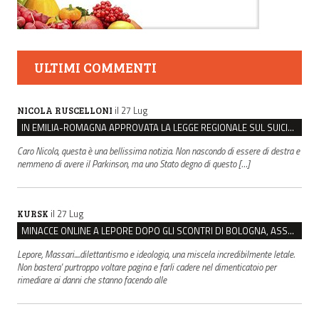
ULTIMI COMMENTI
il 27 Lug
NICOLA RUSCELLONI
IN EMILIA-ROMAGNA APPROVATA LA LEGGE REGIONALE SUL SUICIDIO MEDICALMENTE ASSISTITO
Caro Nicola, questa è una bellissima notizia. Non nascondo di essere di destra e
nemmeno di avere il Parkinson, ma uno Stato degno di questo […]
il 27 Lug
KURSK
MINACCE ONLINE A LEPORE DOPO GLI SCONTRI DI BOLOGNA, ASSEGNATA LA SCORTA AL SINDACO
Lepore, Massari....dilettantismo e ideologia, una miscela incredibilmente letale.
Non bastera' purtroppo voltare pagina e farli cadere nel dimenticatoio per
rimediare ai danni che stanno facendo alle