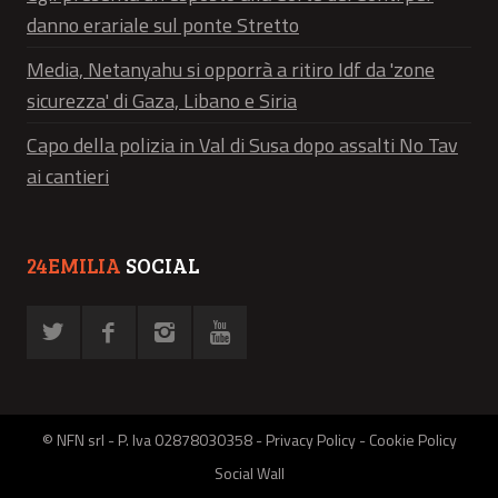
danno erariale sul ponte Stretto
Media, Netanyahu si opporrà a ritiro Idf da 'zone
sicurezza' di Gaza, Libano e Siria
Capo della polizia in Val di Susa dopo assalti No Tav
ai cantieri
24EMILIA
SOCIAL
© NFN srl - P. Iva 02878030358 -
Privacy Policy
-
Cookie Policy
Social Wall