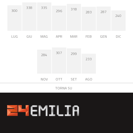
338
335
318
300
296
287
283
240
LUG
GIU
MAG
APR
MAR
FEB
GEN
DIC
307
299
284
233
NOV
OTT
SET
AGO
TORNA SU