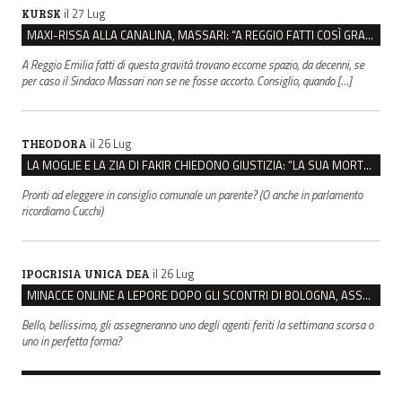
il 27 Lug
KURSK
MAXI-RISSA ALLA CANALINA, MASSARI: “A REGGIO FATTI COSÌ GRAVI NON DEVONO TROVARE SPAZIO”
A Reggio Emilia fatti di questa gravità trovano eccome spazio, da decenni, se
per caso il Sindaco Massari non se ne fosse accorto. Consiglio, quando […]
il 26 Lug
THEODORA
LA MOGLIE E LA ZIA DI FAKIR CHIEDONO GIUSTIZIA: “LA SUA MORTE CRIMINE CONTRO L’UMANITÀ”
Pronti ad eleggere in consiglio comunale un parente? (O anche in parlamento
ricordiamo Cucchi)
il 26 Lug
IPOCRISIA UNICA DEA
MINACCE ONLINE A LEPORE DOPO GLI SCONTRI DI BOLOGNA, ASSEGNATA LA SCORTA AL SINDACO
Bello, bellissimo, gli assegneranno uno degli agenti feriti la settimana scorsa o
uno in perfetta forma?