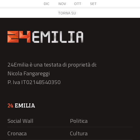
DIC
NOV
OTT
SET
TORNA SU
24Emilia è una testata di proprietà di:
Nicola Fangareggi
P. Iva IT02148540350
24
EMILIA
Social Wall
Politica
Cronaca
Cultura