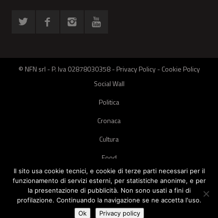
© NFN srl - P. Iva 02878030358 -
Privacy Policy
-
Cookie Policy
Social Wall
Politica
Cronaca
Cultura
Food
Il sito usa cookie tecnici, e cookie di terze parti necessari per il
Green
funzionamento di servizi esterni, per statistiche anonime, e per
la presentazione di pubblicità. Non sono usati a fini di
Pets
profilazione. Continuando la navigazione se ne accetta l'uso.
Street Style
Ok
Privacy policy