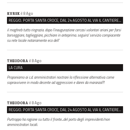
il 8 Ago
KURSK
REGGIO. PORTA SANTA CROCE, DAL 24 AGOSTO AL VIA IL CANTIERE PER IL NUOVO COLLETTORE FOGNARIO
il maghreb tutto ringrazia. dopo l’inaugurazione cercasi volontari ariani per farsi
borseggiare, taglieggiare, picchiare in anteprima. seguira’ servizio compiacente
su rete locale notariamente eco dell’
il 8 Ago
THEODORA
LA CURA
Proponiamo ai c.d. amministratori nostrani la riflessione alternativa: come
sopravvivere in modo decente ad aggressioni e danni da maranza!?!
il 8 Ago
THEODORA
REGGIO. PORTA SANTA CROCE, DAL 24 AGOSTO AL VIA IL CANTIERE PER IL NUOVO COLLETTORE FOGNARIO
Purtroppo ha ragione su tutto il fronte...del porto degli imprevidenti/non
amministratori locali.