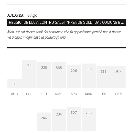
il 8 Ago
ANDREA
REGGIO, DE LUCIA CONTRO SALSI: “PRENDE SOLDI DAL COMUNE E DIFFONDE FAKE NEWS”
Mah.. c’è chi riceve soldi dal comune e che fa opposizione perché non li riceve..
va a capir, in ogni caso la politica fa una
366
338
335
318
296
287
283
58
AGO
LUG
GIU
MAG
APR
MAR
FEB
GEN
307
299
284
240