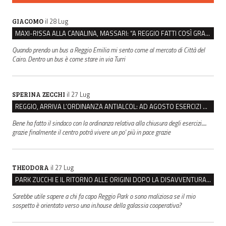
il 28 Lug
GIACOMO
MAXI-RISSA ALLA CANALINA, MASSARI: “A REGGIO FATTI COSÌ GRAVI NON DEVONO TROVARE SPAZIO”
Quando prendo un bus a Reggio Emilia mi sento come al mercato di Città del
Cairo. Dentro un bus è come stare in via Turri
il 27 Lug
SPERINA ZECCHI
REGGIO, ARRIVA L’ORDINANZA ANTIALCOL: AD AGOSTO ESERCIZI DI VICINATO CHIUSI DALLE 22 ALLE 6
Bene ha fatto il sindaco con la ordinanza relativa alla chiusura degli esercizi.....
grazie finalmente il centro potrà vivere un po' più in pace grazie
il 27 Lug
THEODORA
PARK ZUCCHI E IL RITORNO ALLE ORIGINI DOPO LA DISAVVENTURA CON REGGIO EMILIA PARCHEGGI
Sarebbe utile sapere a chi fa capo Reggio Park o sono maliziosa se il mio
sospetto è orientato verso una in.house della galassia cooperativa?