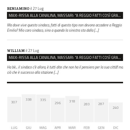
il 27 Lug
BENIAMINO
MAXI-RISSA ALLA CANALINA, MASSARI: “A REGGIO FATTI COSÌ GRAVI NON DEVONO TROVARE SPAZIO”
Ma dove vive questo sindaco, fatti di questo tipo non devono accadere a Reggio
Emilia? Mio caro sindaco, sino a quando la sinistra sta dalla […]
il 27 Lug
WILLIAM
MAXI-RISSA ALLA CANALINA, MASSARI: “A REGGIO FATTI COSÌ GRAVI NON DEVONO TROVARE SPAZIO”
Ha bè... il sindaco c'è allora, è tutti dite che non ha il pensiero per la sua città!! ma
ciò che è successo alla stazione […]
338
335
318
307
296
287
283
240
LUG
GIU
MAG
APR
MAR
FEB
GEN
DIC