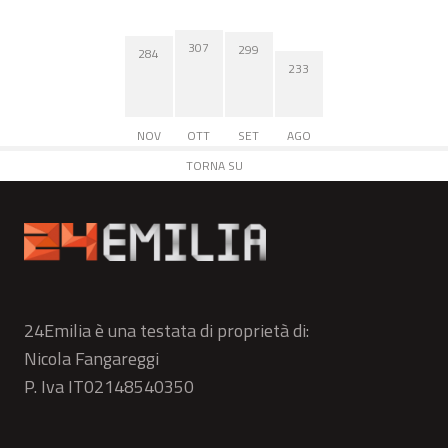
307
299
284
233
NOV
OTT
SET
AGO
TORNA SU
24Emilia è una testata di proprietà di:
Nicola Fangareggi
P. Iva IT02148540350