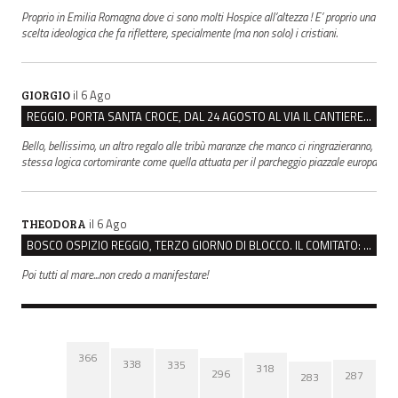
Proprio in Emilia Romagna dove ci sono molti Hospice all’altezza ! E’ proprio una
scelta ideologica che fa riflettere, specialmente (ma non solo) i cristiani.
il 6 Ago
GIORGIO
REGGIO. PORTA SANTA CROCE, DAL 24 AGOSTO AL VIA IL CANTIERE PER IL NUOVO COLLETTORE FOGNARIO
Bello, bellissimo, un altro regalo alle tribù maranze che manco ci ringrazieranno,
stessa logica cortomirante come quella attuata per il parcheggio piazzale europa
il 6 Ago
THEODORA
BOSCO OSPIZIO REGGIO, TERZO GIORNO DI BLOCCO. IL COMITATO: “PRESIDIO FINO A VENERDÌ”
Poi tutti al mare...non credo a manifestare!
366
338
335
318
296
287
283