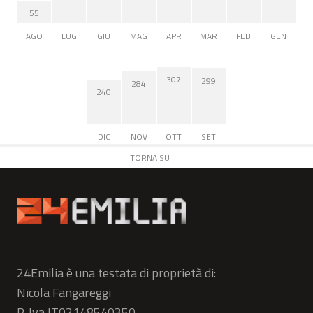
55
AGO
LUG
GIU
MAG
APR
MAR
FEB
GEN
307
299
284
240
DIC
NOV
OTT
SET
TORNA SU
24Emilia è una testata di proprietà di:
Nicola Fangareggi
P. Iva IT02148540350