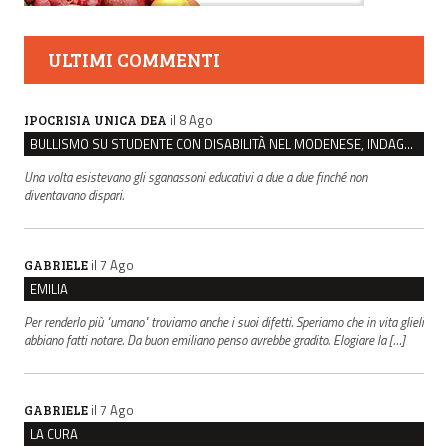
ULTIMI COMMENTI
il 8 Ago
IPOCRISIA UNICA DEA
BULLISMO SU STUDENTE CON DISABILITÀ NEL MODENESE, INDAGATI DUE RAGAZZI DI 16 ANNI
Una volta esistevano gli sganassoni educativi a due a due finché non
diventavano dispari.
il 7 Ago
GABRIELE
EMILIA
Per renderlo più "umano" troviamo anche i suoi difetti. Speriamo che in vita glieli
abbiano fatti notare. Da buon emiliano penso avrebbe gradito. Elogiare la […]
il 7 Ago
GABRIELE
LA CURA