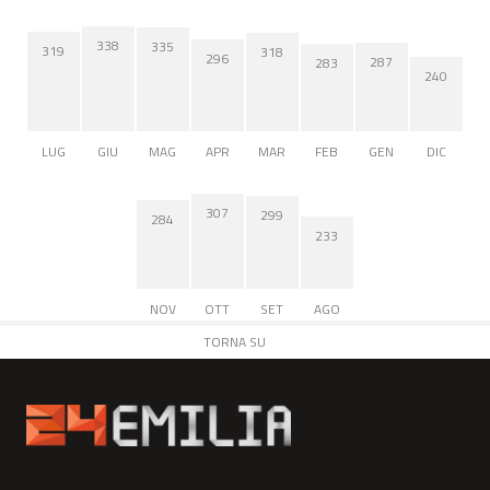
338
335
319
318
296
287
283
240
LUG
GIU
MAG
APR
MAR
FEB
GEN
DIC
307
299
284
233
NOV
OTT
SET
AGO
TORNA SU