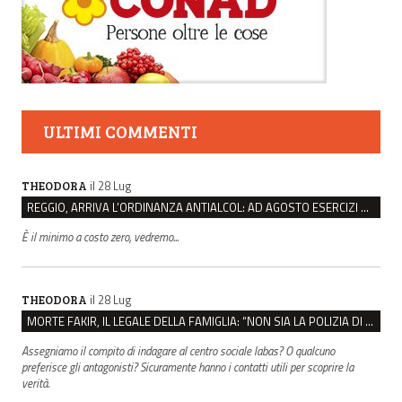
ULTIMI COMMENTI
il 28 Lug
THEODORA
REGGIO, ARRIVA L’ORDINANZA ANTIALCOL: AD AGOSTO ESERCIZI DI VICINATO CHIUSI DALLE 22 ALLE 6
È il minimo a costo zero, vedremo...
il 28 Lug
THEODORA
MORTE FAKIR, IL LEGALE DELLA FAMIGLIA: “NON SIA LA POLIZIA DI STATO A INDAGARE”
Assegniamo il compito di indagare al centro sociale labas? O qualcuno
preferisce gli antagonisti? Sicuramente hanno i contatti utili per scoprire la
verità.