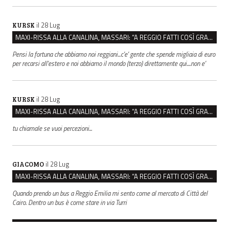
il 28 Lug
KURSK
MAXI-RISSA ALLA CANALINA, MASSARI: “A REGGIO FATTI COSÌ GRAVI NON DEVONO TROVARE SPAZIO”
Pensi la fortuna che abbiamo noi reggiani...c'e' gente che spende migliaia di euro
per recarsi all'estero e noi abbiamo il mondo (terzo) direttamente qui....non e'
il 28 Lug
KURSK
MAXI-RISSA ALLA CANALINA, MASSARI: “A REGGIO FATTI COSÌ GRAVI NON DEVONO TROVARE SPAZIO”
tu chiamale se vuoi percezioni...
il 28 Lug
GIACOMO
MAXI-RISSA ALLA CANALINA, MASSARI: “A REGGIO FATTI COSÌ GRAVI NON DEVONO TROVARE SPAZIO”
Quando prendo un bus a Reggio Emilia mi sento come al mercato di Città del
Cairo. Dentro un bus è come stare in via Turri