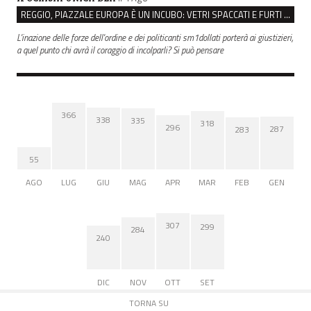
REGGIO, PIAZZALE EUROPA È UN INCUBO: VETRI SPACCATI E FURTI SULLE AUTO IN SOSTA
L'inazione delle forze dell'ordine e dei politicanti sm1dollati porterà ai giustizieri,
a quel punto chi avrà il coraggio di incolparli? Si può pensare
366
338
335
318
296
287
283
55
AGO
LUG
GIU
MAG
APR
MAR
FEB
GEN
307
299
284
240
DIC
NOV
OTT
SET
TORNA SU