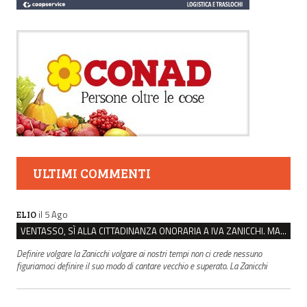
ULTIMI COMMENTI
il 5 Ago
ELIO
VENTASSO, SÌ ALLA CITTADINANZA ONORARIA A IVA ZANICCHI. MA BARGIACCHI: “È DI PESSIMO GUSTO”
Definire volgare la Zanicchi volgare ai nostri tempi non ci crede nessuno
figuriamoci definire il suo modo di cantare vecchio e superato. La Zanicchi