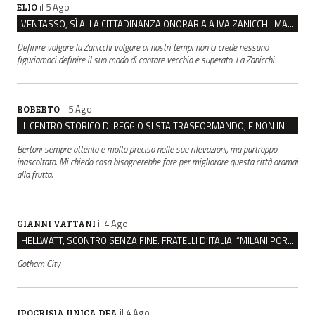
il 5 Ago
ELIO
VENTASSO, SÌ ALLA CITTADINANZA ONORARIA A IVA ZANICCHI. MA BARGIACCHI: “È DI PESSIMO GUSTO”
Definire volgare la Zanicchi volgare ai nostri tempi non ci crede nessuno
figuriamoci definire il suo modo di cantare vecchio e superato. La Zanicchi
il 5 Ago
ROBERTO
IL CENTRO STORICO DI REGGIO SI STA TRASFORMANDO, E NON IN MEGLIO
Bertoni sempre attento e molto preciso nelle sue rilevazioni, ma purtroppo
inascoltato. Mi chiedo cosa bisognerebbe fare per migliorare questa città oramai
alla frutta.
il 4 Ago
GIANNI VATTANI
HELLWATT, SCONTRO SENZA FINE. FRATELLI D’ITALIA: “MILANI PORTA DOCUMENTI, DE FRANCO INSULTI”
Gotham City
il 4 Ago
IPOCRISIA UNICA DEA