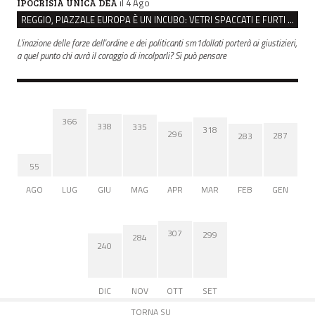
il 4 Ago
IPOCRISIA UNICA DEA
REGGIO, PIAZZALE EUROPA È UN INCUBO: VETRI SPACCATI E FURTI SULLE AUTO IN SOSTA
L'inazione delle forze dell'ordine e dei politicanti sm1dollati porterà ai giustizieri,
a quel punto chi avrà il coraggio di incolparli? Si può pensare
366
338
335
318
296
287
283
55
AGO
LUG
GIU
MAG
APR
MAR
FEB
GEN
307
299
284
240
DIC
NOV
OTT
SET
TORNA SU