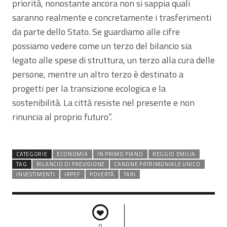
priorità, nonostante ancora non si sappia quali
saranno realmente e concretamente i trasferimenti
da parte dello Stato. Se guardiamo alle cifre
possiamo vedere come un terzo del bilancio sia
legato alle spese di struttura, un terzo alla cura delle
persone, mentre un altro terzo è destinato a
progetti per la transizione ecologica e la
sostenibilità. La città resiste nel presente e non
rinuncia al proprio futuro”.
CATEGORIE
ECONOMIA
IN PRIMO PIANO
REGGIO EMILIA
TAG
BILANCIO DI PREVISIONE
CANONE PATRIMONIALE UNICO
INVESTIMENTI
IRPEF
POVERTÀ
TARI
0