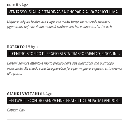
il 5 Ago
ELIO
VENTASSO, SÌ ALLA CITTADINANZA ONORARIA A IVA ZANICCHI. MA BARGIACCHI: “È DI PESSIMO GUSTO”
Definire volgare la Zanicchi volgare ai nostri tempi non ci crede nessuno
figuriamoci definire il suo modo di cantare vecchio e superato. La Zanicchi
il 5 Ago
ROBERTO
IL CENTRO STORICO DI REGGIO SI STA TRASFORMANDO, E NON IN MEGLIO
Bertoni sempre attento e molto preciso nelle sue rilevazioni, ma purtroppo
inascoltato. Mi chiedo cosa bisognerebbe fare per migliorare questa città oramai
alla frutta.
il 4 Ago
GIANNI VATTANI
HELLWATT, SCONTRO SENZA FINE. FRATELLI D’ITALIA: “MILANI PORTA DOCUMENTI, DE FRANCO INSULTI”
Gotham City