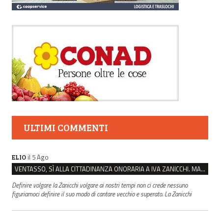
ULTIMI COMMENTI
il 5 Ago
ELIO
VENTASSO, SÌ ALLA CITTADINANZA ONORARIA A IVA ZANICCHI. MA BARGIACCHI: “È DI PESSIMO GUSTO”
Definire volgare la Zanicchi volgare ai nostri tempi non ci crede nessuno
figuriamoci definire il suo modo di cantare vecchio e superato. La Zanicchi