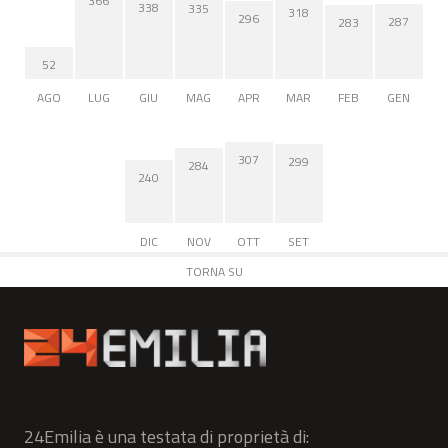
366
338
335
318
296
287
283
52
AGO
LUG
GIU
MAG
APR
MAR
FEB
GEN
307
299
284
240
DIC
NOV
OTT
SET
TORNA SU
24Emilia è una testata di proprietà di: