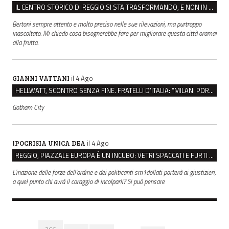
IL CENTRO STORICO DI REGGIO SI STA TRASFORMANDO, E NON IN MEGLIO
Bertoni sempre attento e molto preciso nelle sue rilevazioni, ma purtroppo
inascoltato. Mi chiedo cosa bisognerebbe fare per migliorare questa città oramai
alla frutta.
il 4 Ago
GIANNI VATTANI
HELLWATT, SCONTRO SENZA FINE. FRATELLI D’ITALIA: “MILANI PORTA DOCUMENTI, DE FRANCO INSULTI”
Gotham City
il 4 Ago
IPOCRISIA UNICA DEA
REGGIO, PIAZZALE EUROPA È UN INCUBO: VETRI SPACCATI E FURTI SULLE AUTO IN SOSTA
L'inazione delle forze dell'ordine e dei politicanti sm1dollati porterà ai giustizieri,
a quel punto chi avrà il coraggio di incolparli? Si può pensare