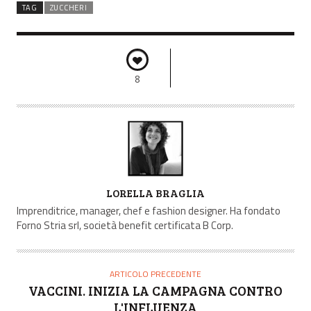
TAG
ZUCCHERI
8
A
LORELLA BRAGLIA
U
Imprenditrice, manager, chef e fashion designer. Ha fondato
T
Forno Stria srl, società benefit certificata B Corp.
O
R
E
ARTICOLO PRECEDENTE
VACCINI. INIZIA LA CAMPAGNA CONTRO
L'INFLUENZA