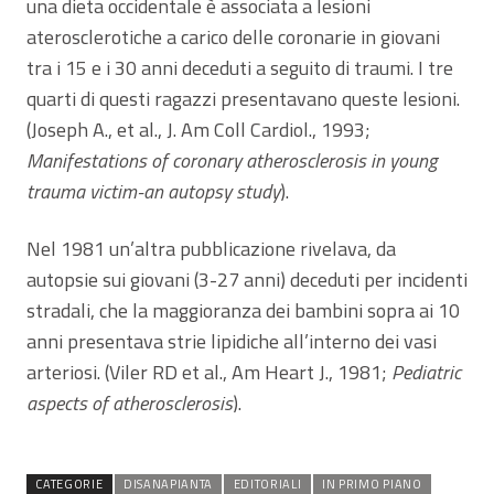
una dieta occidentale è associata a lesioni
aterosclerotiche a carico delle coronarie in giovani
tra i 15 e i 30 anni deceduti a seguito di traumi. I tre
quarti di questi ragazzi presentavano queste lesioni.
(Joseph A., et al., J. Am Coll Cardiol., 1993;
Manifestations of coronary atherosclerosis in young
trauma victim-an autopsy study
).
Nel 1981 un’altra pubblicazione rivelava, da
autopsie sui giovani (3-27 anni) deceduti per incidenti
stradali, che la maggioranza dei bambini sopra ai 10
anni presentava strie lipidiche all’interno dei vasi
arteriosi. (Viler RD et al., Am Heart J., 1981;
Pediatric
aspects of atherosclerosis
).
CATEGORIE
DISANAPIANTA
EDITORIALI
IN PRIMO PIANO