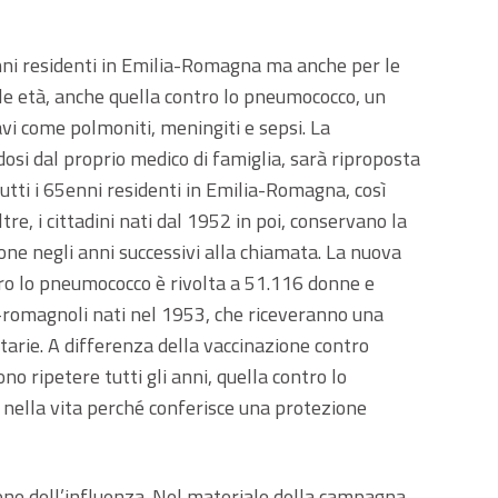
nni residenti in Emilia-Romagna ma anche per le
 le età, anche quella contro lo pneumococco, un
vi come polmoniti, meningiti e sepsi. La
dosi dal proprio medico di famiglia, sarà riproposta
tti i 65enni residenti in Emilia-Romagna, così
re, i cittadini nati dal 1952 in poi, conservano la
one negli anni successivi alla chiamata. La nuova
ro lo pneumococco è rivolta a 51.116 donne e
no-romagnoli nati nel 1953, che riceveranno una
itarie. A differenza della vaccinazione contro
no ripetere tutti gli anni, quella contro lo
nella vita perché conferisce una protezione
one dell’influenza. Nel materiale della campagna