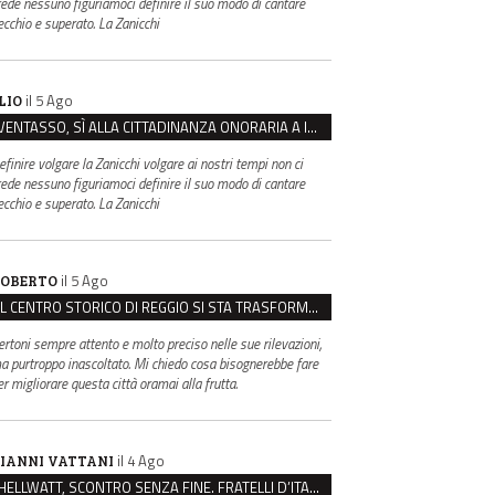
rede nessuno figuriamoci definire il suo modo di cantare
ecchio e superato. La Zanicchi
il 5 Ago
LIO
VENTASSO, SÌ ALLA CITTADINANZA ONORARIA A IVA ZANICCHI. MA BARGIACCHI: “È DI PESSIMO GUSTO”
efinire volgare la Zanicchi volgare ai nostri tempi non ci
rede nessuno figuriamoci definire il suo modo di cantare
ecchio e superato. La Zanicchi
il 5 Ago
OBERTO
IL CENTRO STORICO DI REGGIO SI STA TRASFORMANDO, E NON IN MEGLIO
ertoni sempre attento e molto preciso nelle sue rilevazioni,
a purtroppo inascoltato. Mi chiedo cosa bisognerebbe fare
er migliorare questa città oramai alla frutta.
il 4 Ago
IANNI VATTANI
HELLWATT, SCONTRO SENZA FINE. FRATELLI D’ITALIA: “MILANI PORTA DOCUMENTI, DE FRANCO INSULTI”