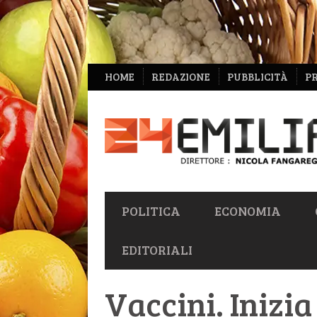
NAVIGAZIONE
HOME
REDAZIONE
PUBBLICITÀ
P
SECONDARIA
NAVIGAZIONE
POLITICA
ECONOMIA
PRIMARIA
EDITORIALI
Vaccini. Inizi