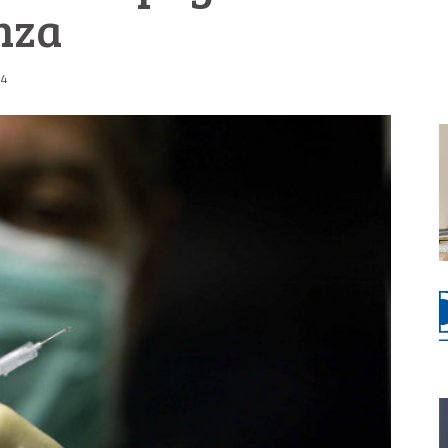
enza
04