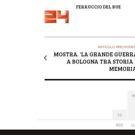
A
FERRUCCIO DEL BUE
U
T
O
R
E
ARTICOLO PRECEDEN
MOSTRA. 'LA GRANDE GUERR
A BOLOGNA TRA STORIA 
MEMORIA
3
52
AGO
L