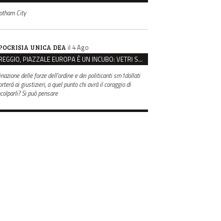
otham City
il 4 Ago
POCRISIA UNICA DEA
REGGIO, PIAZZALE EUROPA È UN INCUBO: VETRI SPACCATI E FURTI SULLE AUTO IN SOSTA
inazione delle forze dell'ordine e dei politicanti sm1dollati
rterà ai giustizieri, a quel punto chi avrà il coraggio di
ncolparli? Si può pensare