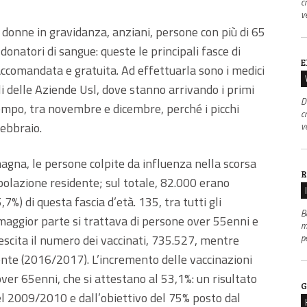
c
v
 donne in gravidanza, anziani, persone con più di 65
 donatori di sangue: queste le principali fasce di
E
accomandata e gratuita. Ad effettuarla sono i medici
nali delle Aziende Usl, dove stanno arrivando i primi
D
empo, tra novembre e dicembre, perché i picchi
c
febbraio.
v
agna, le persone colpite da influenza nella scorsa
R
polazione residente; sul totale, 82.000 erano
7%) di questa fascia d’età. 135, tra tutti gli
B
a maggior parte si trattava di persone over 55enni e
m
 crescita il numero dei vaccinati, 735.527, mentre
p
nte (2016/2017). L’incremento delle vaccinazioni
over 65enni, che si attestano al 53,1%: un risultato
G
 2009/2010 e dall’obiettivo del 75% posto dal