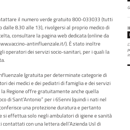
G
ontattare il numero verde gratuito 800-033033 (tutti
ato dalle 8.30 alle 13), rivolgersi al proprio medico di
I
celta, consultare la pagina web dedicata (online da
www.vaccino-antinfluenzale.it/). È stato inoltre
L'
po
i operatori dei servizi socio-sanitari, per i quali la
i
a.
influenzale (gratuita per determinate categorie di
i dei medici e dei pediatri di famiglia e dei servizi
o la Regione offre gratuitamente anche quella
oco di Sant’Antonio” per i 65enni (quindi i nati nel
e conferisce una protezione duratura e pertanto
e si effettua solo negli ambulatori di igiene e sanità
ti contattati con una lettera dell’Azienda Usl di