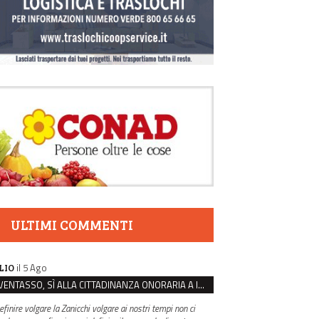
ULTIMI COMMENTI
il 5 Ago
LIO
VENTASSO, SÌ ALLA CITTADINANZA ONORARIA A IVA ZANICCHI. MA BARGIACCHI: “È DI PESSIMO GUSTO”
efinire volgare la Zanicchi volgare ai nostri tempi non ci