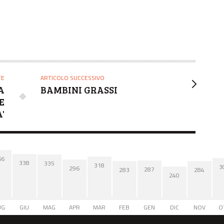
TE
ARTICOLO SUCCESSIVO
A
BAMBINI GRASSI
E
'
66
338
335
318
3
296
287
284
283
240
UG
GIU
MAG
APR
MAR
FEB
GEN
DIC
NOV
O