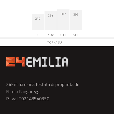
307
299
284
240
DIC
NOV
OTT
SET
TORNA SU
24Emilia è una testata di proprietà di:
Nicola Fangareggi
P. Iva IT02148540350