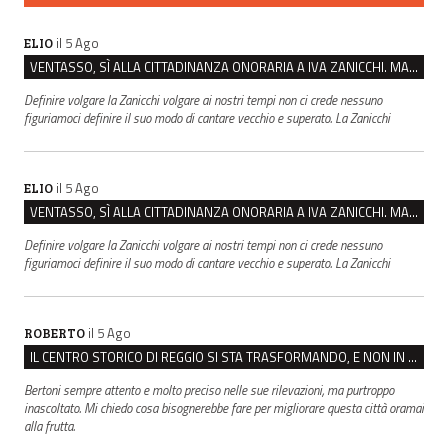
il 5 Ago
ELIO
VENTASSO, SÌ ALLA CITTADINANZA ONORARIA A IVA ZANICCHI. MA BARGIACCHI: “È DI PESSIMO GUSTO”
Definire volgare la Zanicchi volgare ai nostri tempi non ci crede nessuno
figuriamoci definire il suo modo di cantare vecchio e superato. La Zanicchi
il 5 Ago
ELIO
VENTASSO, SÌ ALLA CITTADINANZA ONORARIA A IVA ZANICCHI. MA BARGIACCHI: “È DI PESSIMO GUSTO”
Definire volgare la Zanicchi volgare ai nostri tempi non ci crede nessuno
figuriamoci definire il suo modo di cantare vecchio e superato. La Zanicchi
il 5 Ago
ROBERTO
IL CENTRO STORICO DI REGGIO SI STA TRASFORMANDO, E NON IN MEGLIO
Bertoni sempre attento e molto preciso nelle sue rilevazioni, ma purtroppo
inascoltato. Mi chiedo cosa bisognerebbe fare per migliorare questa città oramai
alla frutta.