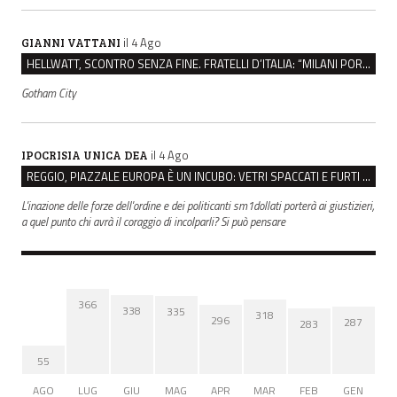
il 4 Ago
GIANNI VATTANI
HELLWATT, SCONTRO SENZA FINE. FRATELLI D’ITALIA: “MILANI PORTA DOCUMENTI, DE FRANCO INSULTI”
Gotham City
il 4 Ago
IPOCRISIA UNICA DEA
REGGIO, PIAZZALE EUROPA È UN INCUBO: VETRI SPACCATI E FURTI SULLE AUTO IN SOSTA
L'inazione delle forze dell'ordine e dei politicanti sm1dollati porterà ai giustizieri,
a quel punto chi avrà il coraggio di incolparli? Si può pensare
366
338
335
318
296
287
283
55
AGO
LUG
GIU
MAG
APR
MAR
FEB
GEN