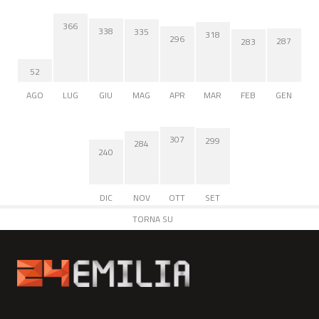
366
338
335
318
296
287
283
52
AGO
LUG
GIU
MAG
APR
MAR
FEB
GEN
307
299
284
240
DIC
NOV
OTT
SET
TORNA SU