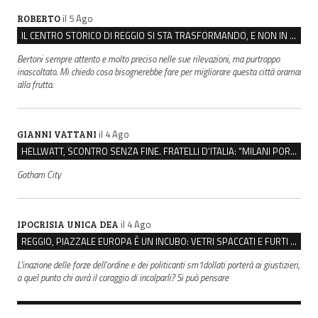
il 5 Ago
ROBERTO
IL CENTRO STORICO DI REGGIO SI STA TRASFORMANDO, E NON IN MEGLIO
Bertoni sempre attento e molto preciso nelle sue rilevazioni, ma purtroppo
inascoltato. Mi chiedo cosa bisognerebbe fare per migliorare questa città oramai
alla frutta.
il 4 Ago
GIANNI VATTANI
HELLWATT, SCONTRO SENZA FINE. FRATELLI D’ITALIA: “MILANI PORTA DOCUMENTI, DE FRANCO INSULTI”
Gotham City
il 4 Ago
IPOCRISIA UNICA DEA
REGGIO, PIAZZALE EUROPA È UN INCUBO: VETRI SPACCATI E FURTI SULLE AUTO IN SOSTA
L'inazione delle forze dell'ordine e dei politicanti sm1dollati porterà ai giustizieri,
a quel punto chi avrà il coraggio di incolparli? Si può pensare