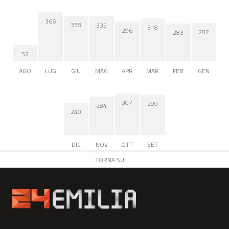
366
338
335
318
296
287
283
52
AGO
LUG
GIU
MAG
APR
MAR
FEB
GEN
307
299
284
240
DIC
NOV
OTT
SET
TORNA SU