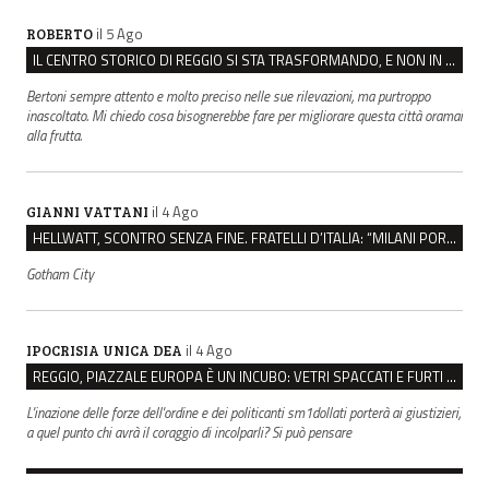
il 5 Ago
ROBERTO
IL CENTRO STORICO DI REGGIO SI STA TRASFORMANDO, E NON IN MEGLIO
Bertoni sempre attento e molto preciso nelle sue rilevazioni, ma purtroppo
inascoltato. Mi chiedo cosa bisognerebbe fare per migliorare questa città oramai
alla frutta.
il 4 Ago
GIANNI VATTANI
HELLWATT, SCONTRO SENZA FINE. FRATELLI D’ITALIA: “MILANI PORTA DOCUMENTI, DE FRANCO INSULTI”
Gotham City
il 4 Ago
IPOCRISIA UNICA DEA
REGGIO, PIAZZALE EUROPA È UN INCUBO: VETRI SPACCATI E FURTI SULLE AUTO IN SOSTA
L'inazione delle forze dell'ordine e dei politicanti sm1dollati porterà ai giustizieri,
a quel punto chi avrà il coraggio di incolparli? Si può pensare