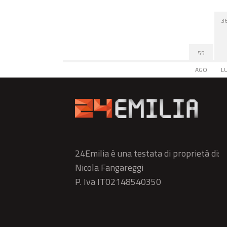
3
55
AGO
L
24Emilia è una testata di proprietà di:
Nicola Fangareggi
P. Iva IT02148540350