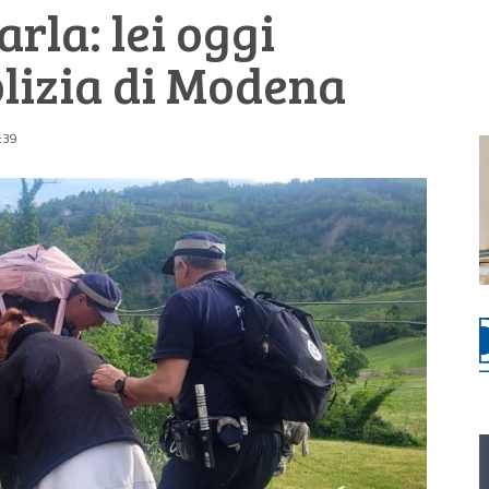
rla: lei oggi
olizia di Modena
:39