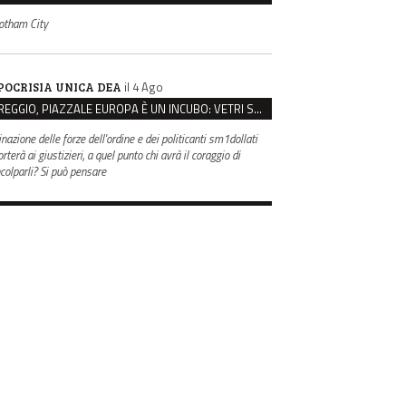
otham City
il 4 Ago
POCRISIA UNICA DEA
REGGIO, PIAZZALE EUROPA È UN INCUBO: VETRI SPACCATI E FURTI SULLE AUTO IN SOSTA
inazione delle forze dell'ordine e dei politicanti sm1dollati
rterà ai giustizieri, a quel punto chi avrà il coraggio di
ncolparli? Si può pensare