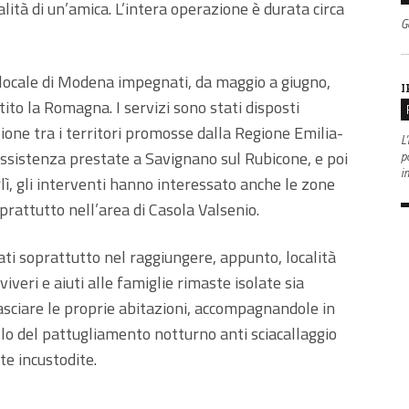
lità di un’amica. L’intera operazione è durata circa
G
a locale di Modena impegnati, da maggio a giugno,
I
o la Romagna. I servizi sono stati disposti
zione tra i territori promosse dalla Regione Emilia-
L'
ssistenza prestate a Savignano sul Rubicone, e poi
po
i
rlì, gli interventi hanno interessato anche le zone
rattutto nell’area di Casola Valsenio.
ati soprattutto nel raggiungere, appunto, località
viveri e aiuti alle famiglie rimaste isolate sia
sciare le proprie abitazioni, accompagnandole in
ello del pattugliamento notturno anti sciacallaggio
te incustodite.