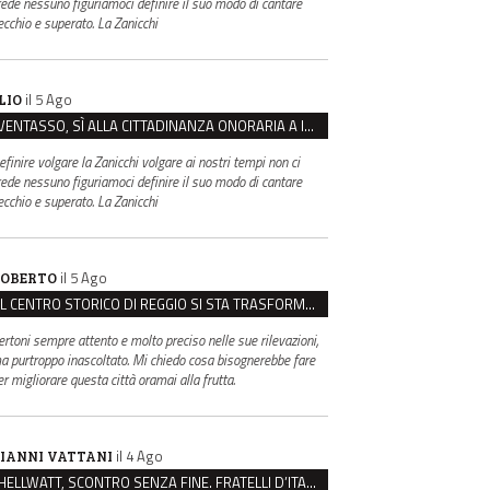
rede nessuno figuriamoci definire il suo modo di cantare
ecchio e superato. La Zanicchi
il 5 Ago
LIO
VENTASSO, SÌ ALLA CITTADINANZA ONORARIA A IVA ZANICCHI. MA BARGIACCHI: “È DI PESSIMO GUSTO”
efinire volgare la Zanicchi volgare ai nostri tempi non ci
rede nessuno figuriamoci definire il suo modo di cantare
ecchio e superato. La Zanicchi
il 5 Ago
OBERTO
IL CENTRO STORICO DI REGGIO SI STA TRASFORMANDO, E NON IN MEGLIO
ertoni sempre attento e molto preciso nelle sue rilevazioni,
a purtroppo inascoltato. Mi chiedo cosa bisognerebbe fare
er migliorare questa città oramai alla frutta.
il 4 Ago
IANNI VATTANI
HELLWATT, SCONTRO SENZA FINE. FRATELLI D’ITALIA: “MILANI PORTA DOCUMENTI, DE FRANCO INSULTI”