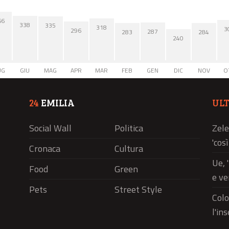
66
338
335
318
3
296
287
284
283
240
UG
GIU
MAG
APR
MAR
FEB
GEN
DIC
NOV
O
24
EMILIA
UL
Social Wall
Politica
Zele
'cos
Cronaca
Cultura
Ue, 
Food
Green
e ve
Pets
Street Style
Colo
l'in