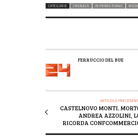
CATEGORIE
CRONACA
IN PRIMO PIANO
MOD
A
FERRUCCIO DEL BUE
U
T
O
R
E
ARTICOLO PRECEDEN
CASTELNOVO MONTI. MORT
ANDREA AZZOLINI, L
RICORDA CONFCOMMERCI