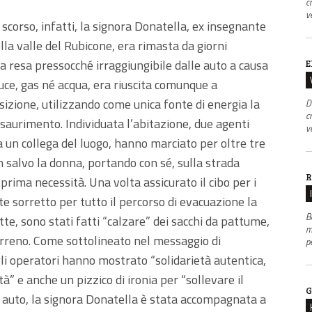
c
v
 scorso, infatti, la signora Donatella, ex insegnante
lla valle del Rubicone, era rimasta da giorni
a resa pressocché irraggiungibile dalle auto a causa
E
 luce, gas né acqua, era riuscita comunque a
sizione, utilizzando come unica fonte di energia la
D
c
esaurimento. Individuata l’abitazione, due agenti
v
da un collega del luogo, hanno marciato per oltre tre
 salvo la donna, portando con sé, sulla strada
R
 prima necessità. Una volta assicurato il cibo per i
te sorretto per tutto il percorso di evacuazione la
B
te, sono stati fatti “calzare” dei sacchi da pattume,
m
erreno. Come sottolineato nel messaggio di
p
li operatori hanno mostrato “solidarietà autentica,
” e anche un pizzico di ironia per “sollevare il
G
n auto, la signora Donatella è stata accompagnata a