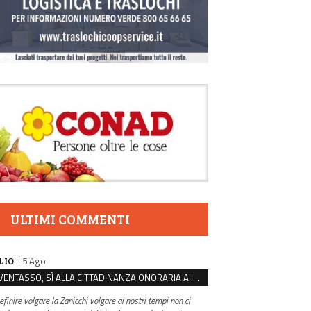
ULTIMI COMMENTI
il 5 Ago
LIO
VENTASSO, SÌ ALLA CITTADINANZA ONORARIA A IVA ZANICCHI. MA BARGIACCHI: “È DI PESSIMO GUSTO”
efinire volgare la Zanicchi volgare ai nostri tempi non ci