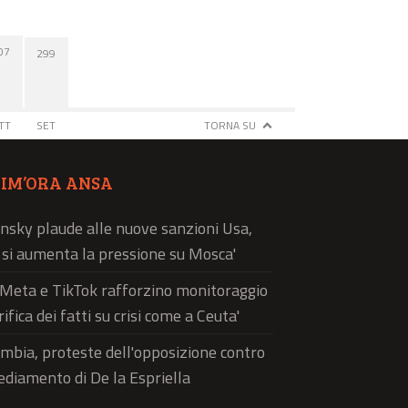
07
299
TT
SET
TORNA SU
TIM’ORA ANSA
nsky plaude alle nuove sanzioni Usa,
ì si aumenta la pressione su Mosca'
'Meta e TikTok rafforzino monitoraggio
rifica dei fatti su crisi come a Ceuta'
mbia, proteste dell'opposizione contro
sediamento di De la Espriella