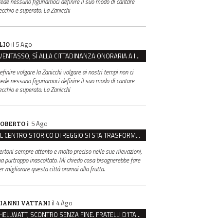
rede nessuno figuriamoci definire il suo modo di cantare
ecchio e superato. La Zanicchi
il 5 Ago
LIO
VENTASSO, SÌ ALLA CITTADINANZA ONORARIA A IVA ZANICCHI. MA BARGIACCHI: “È DI PESSIMO GUSTO”
efinire volgare la Zanicchi volgare ai nostri tempi non ci
rede nessuno figuriamoci definire il suo modo di cantare
ecchio e superato. La Zanicchi
il 5 Ago
OBERTO
IL CENTRO STORICO DI REGGIO SI STA TRASFORMANDO, E NON IN MEGLIO
ertoni sempre attento e molto preciso nelle sue rilevazioni,
a purtroppo inascoltato. Mi chiedo cosa bisognerebbe fare
er migliorare questa città oramai alla frutta.
il 4 Ago
IANNI VATTANI
HELLWATT, SCONTRO SENZA FINE. FRATELLI D’ITALIA: “MILANI PORTA DOCUMENTI, DE FRANCO INSULTI”