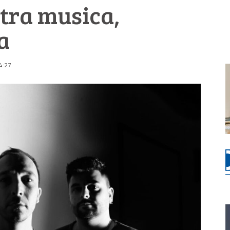
tra musica,
a
4:27