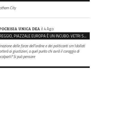
otham City
il 4 Ago
POCRISIA UNICA DEA
REGGIO, PIAZZALE EUROPA È UN INCUBO: VETRI SPACCATI E FURTI SULLE AUTO IN SOSTA
inazione delle forze dell'ordine e dei politicanti sm1dollati
rterà ai giustizieri, a quel punto chi avrà il coraggio di
ncolparli? Si può pensare