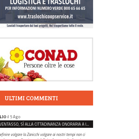
ULTIMI COMMENTI
il 5 Ago
LIO
VENTASSO, SÌ ALLA CITTADINANZA ONORARIA A IVA ZANICCHI. MA BARGIACCHI: “È DI PESSIMO GUSTO”
efinire volgare la Zanicchi volgare ai nostri tempi non ci