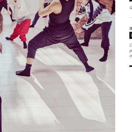
G
I
L'
po
i