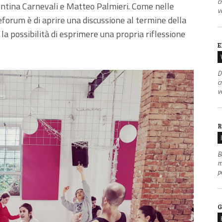
c
alentina Carnevali e Matteo Palmieri. Come nelle
v
neforum è di aprire una discussione al termine della
la possibilità di esprimere una propria riflessione
E
D
c
v
R
B
m
p
G