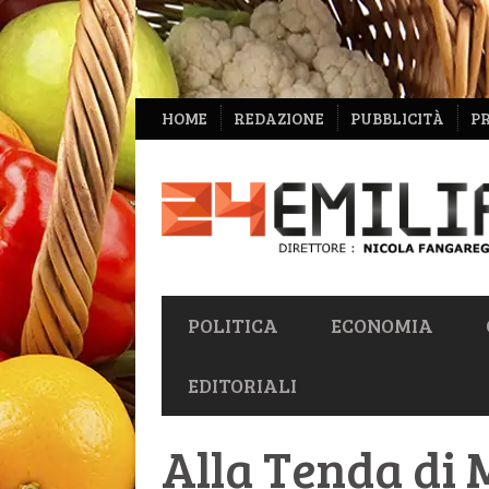
NAVIGAZIONE
HOME
REDAZIONE
PUBBLICITÀ
P
SECONDARIA
NAVIGAZIONE
POLITICA
ECONOMIA
PRIMARIA
EDITORIALI
Alla Tenda di