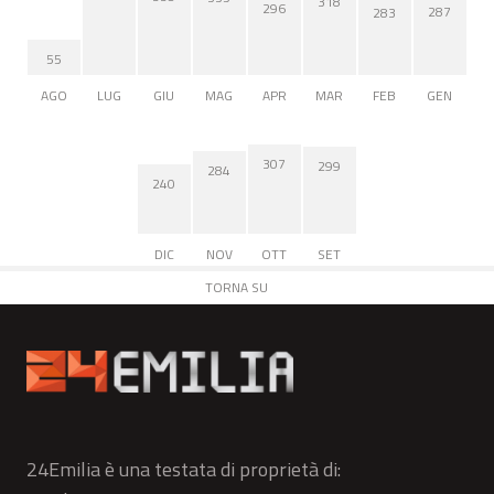
318
296
287
283
55
AGO
LUG
GIU
MAG
APR
MAR
FEB
GEN
307
299
284
240
DIC
NOV
OTT
SET
TORNA SU
24Emilia è una testata di proprietà di: