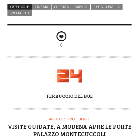
CATEGORIE
CINEMA
CULTURA
MUSICA
REGGIO EMILIA
SPETTACOLI
0
A
FERRUCCIO DEL BUE
U
T
O
ARTICOLO PRECEDENTE
R
VISITE GUIDATE, A MODENA APRE LE PORTE
E
PALAZZO MONTECUCCOLI