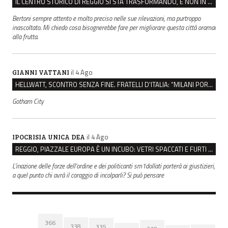
IL CENTRO STORICO DI REGGIO SI STA TRASFORMANDO, E NON IN MEGLIO
Bertoni sempre attento e molto preciso nelle sue rilevazioni, ma purtroppo
inascoltato. Mi chiedo cosa bisognerebbe fare per migliorare questa città oramai
alla frutta.
il 4 Ago
GIANNI VATTANI
HELLWATT, SCONTRO SENZA FINE. FRATELLI D’ITALIA: “MILANI PORTA DOCUMENTI, DE FRANCO INSULTI”
Gotham City
il 4 Ago
IPOCRISIA UNICA DEA
REGGIO, PIAZZALE EUROPA È UN INCUBO: VETRI SPACCATI E FURTI SULLE AUTO IN SOSTA
L'inazione delle forze dell'ordine e dei politicanti sm1dollati porterà ai giustizieri,
a quel punto chi avrà il coraggio di incolparli? Si può pensare
366
338
335