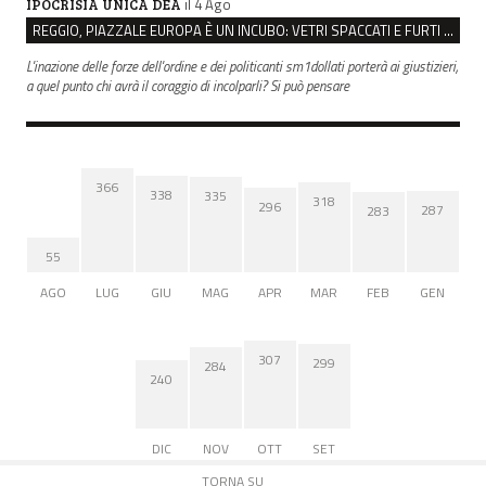
il 4 Ago
IPOCRISIA UNICA DEA
REGGIO, PIAZZALE EUROPA È UN INCUBO: VETRI SPACCATI E FURTI SULLE AUTO IN SOSTA
L'inazione delle forze dell'ordine e dei politicanti sm1dollati porterà ai giustizieri,
a quel punto chi avrà il coraggio di incolparli? Si può pensare
366
338
335
318
296
287
283
55
AGO
LUG
GIU
MAG
APR
MAR
FEB
GEN
307
299
284
240
DIC
NOV
OTT
SET
TORNA SU