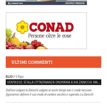
ULTIMI COMMENTI
il 5 Ago
ELIO
VENTASSO, SÌ ALLA CITTADINANZA ONORARIA A IVA ZANICCHI. MA BARGIACCHI: “È DI PESSIMO GUSTO”
Definire volgare la Zanicchi volgare ai nostri tempi non ci crede nessuno
figuriamoci definire il suo modo di cantare vecchio e superato. La Zanicchi