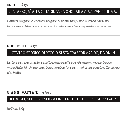
il 5 Ago
ELIO
VENTASSO, SÌ ALLA CITTADINANZA ONORARIA A IVA ZANICCHI. MA BARGIACCHI: “È DI PESSIMO GUSTO”
Definire volgare la Zanicchi volgare ai nostri tempi non ci crede nessuno
figuriamoci definire il suo modo di cantare vecchio e superato. La Zanicchi
il 5 Ago
ROBERTO
IL CENTRO STORICO DI REGGIO SI STA TRASFORMANDO, E NON IN MEGLIO
Bertoni sempre attento e molto preciso nelle sue rilevazioni, ma purtroppo
inascoltato. Mi chiedo cosa bisognerebbe fare per migliorare questa città oramai
alla frutta.
il 4 Ago
GIANNI VATTANI
HELLWATT, SCONTRO SENZA FINE. FRATELLI D’ITALIA: “MILANI PORTA DOCUMENTI, DE FRANCO INSULTI”
Gotham City