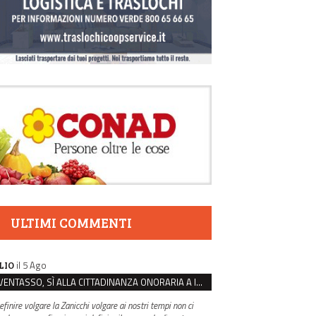
ULTIMI COMMENTI
il 5 Ago
LIO
VENTASSO, SÌ ALLA CITTADINANZA ONORARIA A IVA ZANICCHI. MA BARGIACCHI: “È DI PESSIMO GUSTO”
efinire volgare la Zanicchi volgare ai nostri tempi non ci