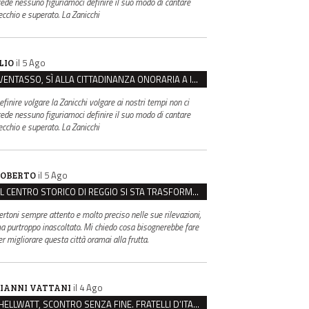
rede nessuno figuriamoci definire il suo modo di cantare
ecchio e superato. La Zanicchi
il 5 Ago
LIO
VENTASSO, SÌ ALLA CITTADINANZA ONORARIA A IVA ZANICCHI. MA BARGIACCHI: “È DI PESSIMO GUSTO”
efinire volgare la Zanicchi volgare ai nostri tempi non ci
rede nessuno figuriamoci definire il suo modo di cantare
ecchio e superato. La Zanicchi
il 5 Ago
OBERTO
IL CENTRO STORICO DI REGGIO SI STA TRASFORMANDO, E NON IN MEGLIO
ertoni sempre attento e molto preciso nelle sue rilevazioni,
a purtroppo inascoltato. Mi chiedo cosa bisognerebbe fare
er migliorare questa città oramai alla frutta.
il 4 Ago
IANNI VATTANI
HELLWATT, SCONTRO SENZA FINE. FRATELLI D’ITALIA: “MILANI PORTA DOCUMENTI, DE FRANCO INSULTI”