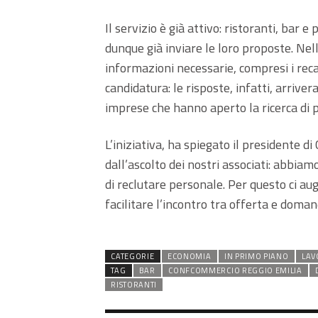
Il servizio è già attivo: ristoranti, bar e
dunque già inviare le loro proposte. Nel
informazioni necessarie, compresi i reca
candidatura: le risposte, infatti, arriv
imprese che hanno aperto la ricerca di 
L’iniziativa, ha spiegato il presidente 
dall’ascolto dei nostri associati: abbiam
di reclutare personale. Per questo ci a
facilitare l’incontro tra offerta e doman
CATEGORIE
ECONOMIA
IN PRIMO PIANO
LAV
TAG
BAR
CONFCOMMERCIO REGGIO EMILIA
RISTORANTI