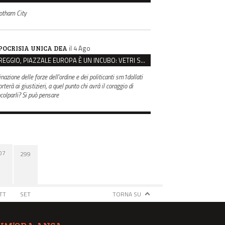
otham City
il 4 Ago
POCRISIA UNICA DEA
REGGIO, PIAZZALE EUROPA È UN INCUBO: VETRI SPACCATI E FURTI SULLE AUTO IN SOSTA
inazione delle forze dell'ordine e dei politicanti sm1dollati
rterà ai giustizieri, a quel punto chi avrà il coraggio di
ncolparli? Si può pensare
07
299
TT
SET
TORNA SU