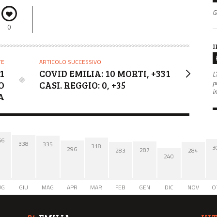
G
0
I
TE
ARTICOLO SUCCESSIVO
1
COVID EMILIA: 10 MORTI, +331
L'
po
O
CASI. REGGIO: 0, +35
i
A
66
338
335
318
3
296
287
284
283
240
UG
GIU
MAG
APR
MAR
FEB
GEN
DIC
NOV
O