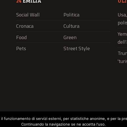
24
EMILIA
UL
Social Wall
Politica
Usa,
polis
Cronaca
Cultura
Yeme
Food
Green
dell
Pets
Street Style
Trum
'tur
r il funzionamento di servizi esterni, per statistiche anonime, e per la pr
Continuando la navigazione se ne accetta l'uso.