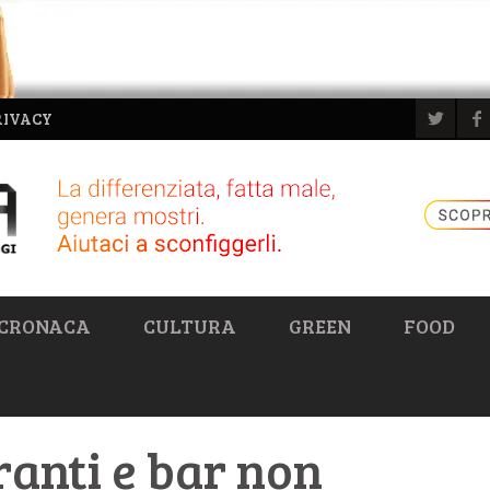
RIVACY
CRONACA
CULTURA
GREEN
FOOD
ranti e bar non