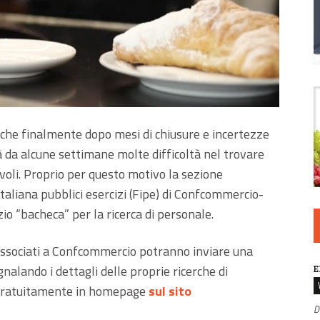
zi, che finalmente dopo mesi di chiusure e incertezze
à da alcune settimane molte difficoltà nel trovare
tavoli. Proprio per questo motivo la sezione
taliana pubblici esercizi (Fipe) di Confcommercio-
zio “bacheca” per la ricerca di personale.
a associati a Confcommercio potranno inviare una
alando i dettagli delle proprie ricerche di
E
 gratuitamente in homepage
sul sito
D