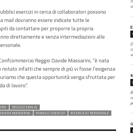
c
v
 pubblici esercizi in cerca di collaboratori possono
la mail dovranno essere indicate tutte le
piti da contattare per proporre la propria
E
eranno direttamente e senza intermediazioni alle
personale.
D
c
v
di Confcommercio Reggio Davide Massarini, “è nata
o notato infatti che sempre di più vi fosse l’esigenza
R
uguriamo che questa opportunità venga sfruttata per
da di lavoro”.
B
m
p
ORO
REGGIO EMILIA
DAVIDE MASSARINI
PUBBLICI ESERCIZI
RICERCA DI PERSONALE
G