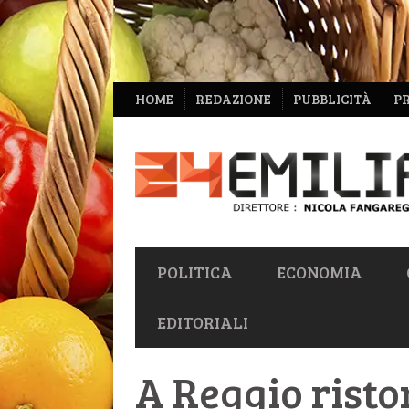
NAVIGAZIONE
HOME
REDAZIONE
PUBBLICITÀ
P
SECONDARIA
NAVIGAZIONE
POLITICA
ECONOMIA
PRIMARIA
EDITORIALI
A Reggio risto