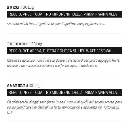
il 30 Lug
KURSK
REGGIO, PRESI I QUATTRO MINORENNI DELLA PRIMA RAPINA ALLA FARMACIA DI COVIOLO
se tanto mi da tanto, i genitori di questi quattro sono peggio ancora....
il 30 Lug
THEODORA
REGGIO. RCF ARENA, BUFERA POLITICA SU HELLWATT FESTIVAL
Chissà se qualcuno riuscirà a scardinare il sistema di reciproco appoggio fra le
diverse e numerose associazioni che fanno capo, in modo più o
il 30 Lug
GABRIELE
REGGIO, PRESI I QUATTRO MINORENNI DELLA PRIMA RAPINA ALLA FARMACIA DI COVIOLO
Gli adolescenti di oggi sono forse "meno" maturi di quelli del secolo scorso, però
sanno pianificare nei dettagli un furto, minacciando e spaventando. Tuttavia gli
[…]