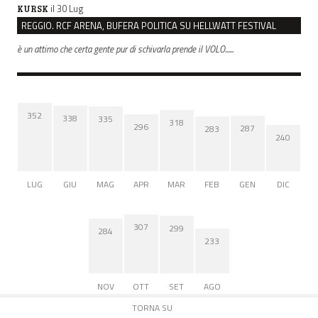
il 30 Lug
KURSK
REGGIO. RCF ARENA, BUFERA POLITICA SU HELLWATT FESTIVAL
è un attimo che certa gente pur di schivarla prende il VOLO......
352
338
335
318
296
287
283
240
LUG
GIU
MAG
APR
MAR
FEB
GEN
DIC
307
299
284
233
NOV
OTT
SET
AGO
TORNA SU