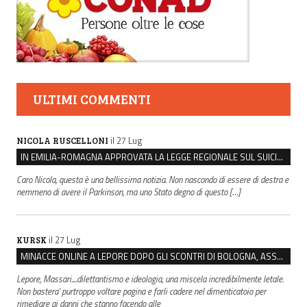
ULTIMI COMMENTI
il 27 Lug
NICOLA RUSCELLONI
IN EMILIA-ROMAGNA APPROVATA LA LEGGE REGIONALE SUL SUICIDIO MEDICALMENTE ASSISTITO
Caro Nicola, questa è una bellissima notizia. Non nascondo di essere di destra e
nemmeno di avere il Parkinson, ma uno Stato degno di questo […]
il 27 Lug
KURSK
MINACCE ONLINE A LEPORE DOPO GLI SCONTRI DI BOLOGNA, ASSEGNATA LA SCORTA AL SINDACO
Lepore, Massari....dilettantismo e ideologia, una miscela incredibilmente letale.
Non bastera' purtroppo voltare pagina e farli cadere nel dimenticatoio per
rimediare ai danni che stanno facendo alle