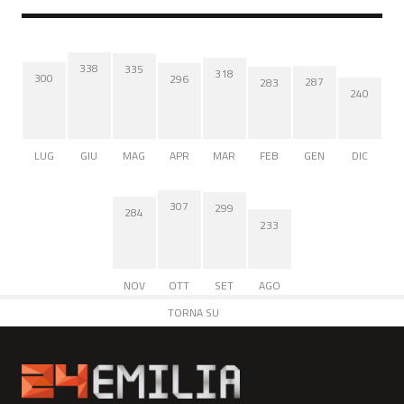
338
335
318
300
296
287
283
240
LUG
GIU
MAG
APR
MAR
FEB
GEN
DIC
307
299
284
233
NOV
OTT
SET
AGO
TORNA SU