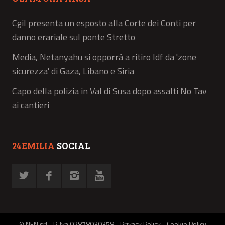
Cgil presenta un esposto alla Corte dei Conti per
danno erariale sul ponte Stretto
Media, Netanyahu si opporrà a ritiro Idf da 'zone
sicurezza' di Gaza, Libano e Siria
Capo della polizia in Val di Susa dopo assalti No Tav
ai cantieri
24EMILIA
SOCIAL
© NFN srl - P. Iva 02878030358 -
Privacy Policy
-
Cookie Policy