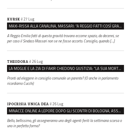
il 27 Lug
KURSK
MAXI-RISSA ALLA CANALINA, MASSARI: “A REGGIO FATTI COSÌ GRAVI NON DEVONO TROVARE SPAZIO”
A Reggio Emilia fatti di questa gravità trovano eccome spazio, da decenni, se
per caso il Sindaco Massari non se ne fosse accorto. Consiglio, quando […]
il 26 Lug
THEODORA
LA MOGLIE E LA ZIA DI FAKIR CHIEDONO GIUSTIZIA: “LA SUA MORTE CRIMINE CONTRO L’UMANITÀ”
Pronti ad eleggere in consiglio comunale un parente? (O anche in parlamento
ricordiamo Cucchi)
il 26 Lug
IPOCRISIA UNICA DEA
MINACCE ONLINE A LEPORE DOPO GLI SCONTRI DI BOLOGNA, ASSEGNATA LA SCORTA AL SINDACO
Bello, bellissimo, gli assegneranno uno degli agenti feriti la settimana scorsa o
uno in perfetta forma?